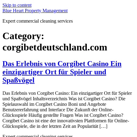
Skip to content
Blue Heart Property Management
Expert commercial cleaning services
Category:
corgibetdeutschland.com
Das Erlebnis von Corgibet Casino Ein
einzigartiger Ort für Spieler und
Spaßvögel
Das Erlebnis von Corgibet Casino: Ein einzigartiger Ort für Spieler
und Spaßvögel Inhaltsverzeichnis Was ist Corgibet Casino? Die
Spielauswahl im Corgibet Casino Boni und Angebote
Benutzererfahrung und Interface Die Zukunft der Online-
Glücksspiele Häufig gestellte Fragen Was ist Corgibet Casino?
Corgibet Casino ist eine der innovativsten Plattformen für Online-
Glücksspiele, die in der letzten Zeit an Popularität […]
Expert commercial cleaning services