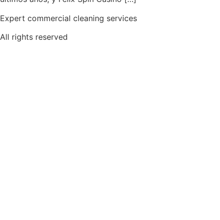
Expert commercial cleaning services
All rights reserved