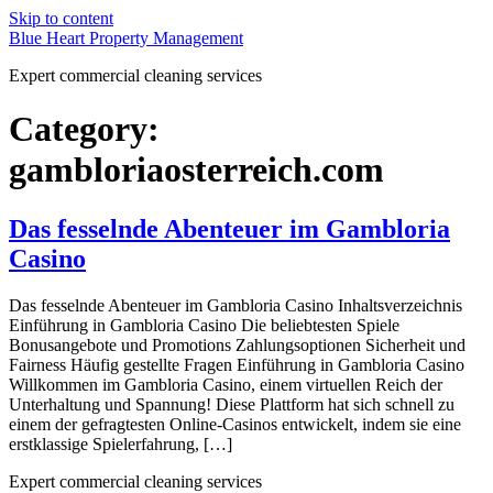
Skip to content
Blue Heart Property Management
Expert commercial cleaning services
Category:
gambloriaosterreich.com
Das fesselnde Abenteuer im Gambloria
Casino
Das fesselnde Abenteuer im Gambloria Casino Inhaltsverzeichnis
Einführung in Gambloria Casino Die beliebtesten Spiele
Bonusangebote und Promotions Zahlungsoptionen Sicherheit und
Fairness Häufig gestellte Fragen Einführung in Gambloria Casino
Willkommen im Gambloria Casino, einem virtuellen Reich der
Unterhaltung und Spannung! Diese Plattform hat sich schnell zu
einem der gefragtesten Online-Casinos entwickelt, indem sie eine
erstklassige Spielerfahrung, […]
Expert commercial cleaning services