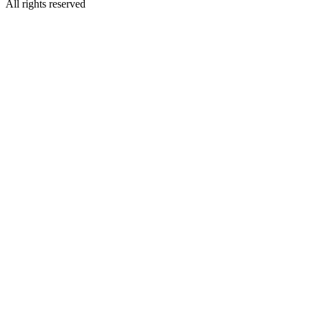
All rights reserved