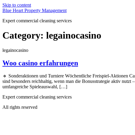
Skip to content
Blue Heart Property Management
Expert commercial cleaning services
Category:
legainocasino
legainocasino
Woo casino erfahrungen
🔹 Sonderaktionen und Turniere Wöchentliche Freispiel-Aktionen 
sind besonders reichhaltig, wenn man die Bonusstrategie aktiv nutzt 
umfangreiche Spieleauswahl, […]
Expert commercial cleaning services
All rights reserved