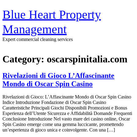
Skip
to
Blue Heart Property
content
Management
Expert commercial cleaning services
Category:
oscarspinitalia.com
Rivelazioni di Gioco L’Affascinante
Mondo di Oscar Spin Casino
Rivelazioni di Gioco: L’Affascinante Mondo di Oscar Spin Casino
Indice Introduzione Fondazione di Oscar Spin Casino
Caratteristiche Principali Giochi Disponibili Promozioni e Bonus
Esperienza dell’Utente Sicurezza e Affidabilità Domande Frequenti
Conclusione Introduzione Nel vasto mare dei casino online, Oscar
Spin Casino emerge come una gemma luccicante, promettendo
un’esperienza di gioco unica e coinvolgente. Con una […]