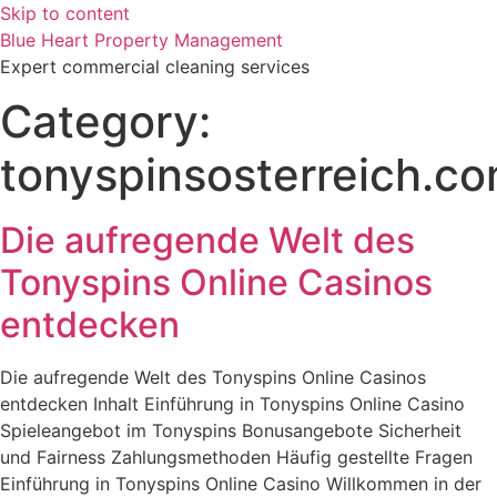
Skip to content
Blue Heart Property Management
Expert commercial cleaning services
Category:
tonyspinsosterreich.c
Die aufregende Welt des
Tonyspins Online Casinos
entdecken
Die aufregende Welt des Tonyspins Online Casinos
entdecken Inhalt Einführung in Tonyspins Online Casino
Spieleangebot im Tonyspins Bonusangebote Sicherheit
und Fairness Zahlungsmethoden Häufig gestellte Fragen
Einführung in Tonyspins Online Casino Willkommen in der