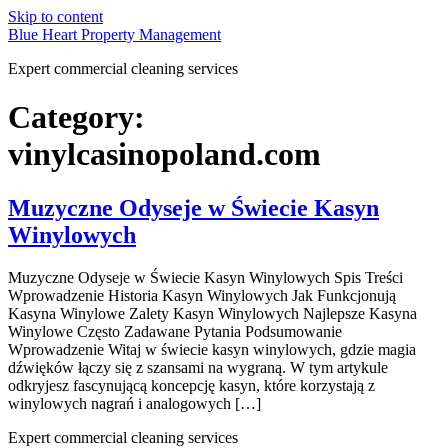
Skip to content
Blue Heart Property Management
Expert commercial cleaning services
Category:
vinylcasinopoland.com
Muzyczne Odyseje w Świecie Kasyn
Winylowych
Muzyczne Odyseje w Świecie Kasyn Winylowych Spis Treści
Wprowadzenie Historia Kasyn Winylowych Jak Funkcjonują
Kasyna Winylowe Zalety Kasyn Winylowych Najlepsze Kasyna
Winylowe Często Zadawane Pytania Podsumowanie
Wprowadzenie Witaj w świecie kasyn winylowych, gdzie magia
dźwięków łączy się z szansami na wygraną. W tym artykule
odkryjesz fascynującą koncepcję kasyn, które korzystają z
winylowych nagrań i analogowych […]
Expert commercial cleaning services