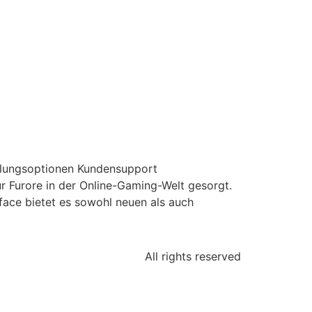
ahlungsoptionen Kundensupport
r Furore in der Online-Gaming-Welt gesorgt.
face bietet es sowohl neuen als auch
All rights reserved