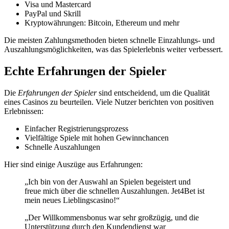
Visa und Mastercard
PayPal und Skrill
Kryptowährungen: Bitcoin, Ethereum und mehr
Die meisten Zahlungsmethoden bieten schnelle Einzahlungs- und
Auszahlungsmöglichkeiten, was das Spielerlebnis weiter verbessert.
Echte Erfahrungen der Spieler
Die
Erfahrungen der Spieler
sind entscheidend, um die Qualität
eines Casinos zu beurteilen. Viele Nutzer berichten von positiven
Erlebnissen:
Einfacher Registrierungsprozess
Vielfältige Spiele mit hohen Gewinnchancen
Schnelle Auszahlungen
Hier sind einige Auszüge aus Erfahrungen:
„Ich bin von der Auswahl an Spielen begeistert und
freue mich über die schnellen Auszahlungen. Jet4Bet ist
mein neues Lieblingscasino!“
„Der Willkommensbonus war sehr großzügig, und die
Unterstützung durch den Kundendienst war