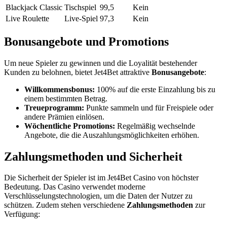
Blackjack Classic
Tischspiel
99,5
Kein
Live Roulette
Live-Spiel
97,3
Kein
Bonusangebote und Promotions
Um neue Spieler zu gewinnen und die Loyalität bestehender
Kunden zu belohnen, bietet Jet4Bet attraktive
Bonusangebote
:
Willkommensbonus:
100% auf die erste Einzahlung bis zu
einem bestimmten Betrag.
Treueprogramm:
Punkte sammeln und für Freispiele oder
andere Prämien einlösen.
Wöchentliche Promotions:
Regelmäßig wechselnde
Angebote, die die Auszahlungsmöglichkeiten erhöhen.
Zahlungsmethoden und Sicherheit
Die Sicherheit der Spieler ist im Jet4Bet Casino von höchster
Bedeutung. Das Casino verwendet moderne
Verschlüsselungstechnologien, um die Daten der Nutzer zu
schützen. Zudem stehen verschiedene
Zahlungsmethoden
zur
Verfügung: