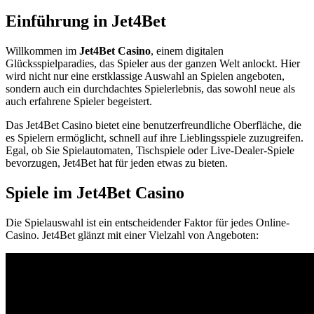
Einführung in Jet4Bet
Willkommen im
Jet4Bet Casino
, einem digitalen
Glücksspielparadies, das Spieler aus der ganzen Welt anlockt. Hier
wird nicht nur eine erstklassige Auswahl an Spielen angeboten,
sondern auch ein durchdachtes Spielerlebnis, das sowohl neue als
auch erfahrene Spieler begeistert.
Das Jet4Bet Casino bietet eine benutzerfreundliche Oberfläche, die
es Spielern ermöglicht, schnell auf ihre Lieblingsspiele zuzugreifen.
Egal, ob Sie Spielautomaten, Tischspiele oder Live-Dealer-Spiele
bevorzugen, Jet4Bet hat für jeden etwas zu bieten.
Spiele im Jet4Bet Casino
Die Spielauswahl ist ein entscheidender Faktor für jedes Online-
Casino. Jet4Bet glänzt mit einer Vielzahl von Angeboten: