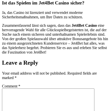
Ist das Spielen im Jet4Bet Casino sicher?
Ja, das Casino ist lizenziert und verwendet moderne
Sicherheitsmaßnahmen, um Ihre Daten zu schützen.
Zusammenfassend lässt sich sagen, dass das
Jet4Bet Casino
eine
hervorragende Wahl für alle Glücksspielbegeisterten ist, die auf der
Suche nach einem sicheren und unterhaltsamen Spielerlebnis sind.
Von der großen Spielauswahl über attraktive Bonusangebote bis hin
zu einem ausgezeichneten Kundenservice – Jet4Bet hat alles, was
das Spielerherz begehrt. Probieren Sie es aus und erleben Sie selbst
die Faszination von Jet4Bet!
Leave a Reply
Your email address will not be published.
Required fields are
marked
*
Comment
*