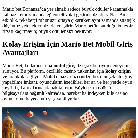
Mario bet Bonanza’da yer almak sadece büyük ödüller kazanmakla
kalmaz, aynı zamanda eğlenceli vakit geçirmenizi de sağlar. Bu
etkinlik, rekabetçi ruhunuzu ortaya çıkarırken aynı zamanda stratejik
düşünme yeteneklerinizi de geliştirir. Mario bet’in sunduğu bu eşsiz
fırsatı kaçırmayın; büyük ödüller sizi bekliyor!
Kolay Erişim İçin Mario Bet Mobil Giriş
Avantajları
Mario Bet, kullanıcılarına
mobil giriş
ile eşsiz bir oyun deneyimi
sunuyor. Bu platform, özellikle casino tutkunları için
kolay erişim
ve pratiklik sağlıyor. Mobil cihazlar üzerinden hızlı bir şekilde giriş
yapabilme imkanı, oyuncuların istedikleri her an ve her yerde oyun
keyfini çıkarmalarına olanak tanıyor. Böylece, masaüstü
bilgisayarlara bağımlı kalmadan, hareket halindeyken bile casino
oyunlarının heyecanını yaşayabiliyorlar.