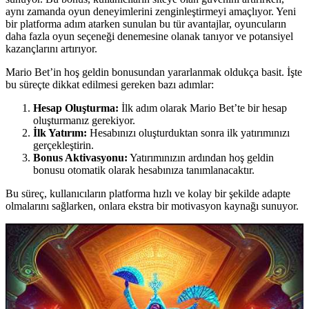
aynı zamanda oyun deneyimlerini zenginleştirmeyi amaçlıyor. Yeni
bir platforma adım atarken sunulan bu tür avantajlar, oyuncuların
daha fazla oyun seçeneği denemesine olanak tanıyor ve potansiyel
kazançlarını artırıyor.
Mario Bet’in hoş geldin bonusundan yararlanmak oldukça basit. İşte
bu süreçte dikkat edilmesi gereken bazı adımlar:
Hesap Oluşturma:
İlk adım olarak Mario Bet’te bir hesap
oluşturmanız gerekiyor.
İlk Yatırım:
Hesabınızı oluşturduktan sonra ilk yatırımınızı
gerçekleştirin.
Bonus Aktivasyonu:
Yatırımınızın ardından hoş geldin
bonusu otomatik olarak hesabınıza tanımlanacaktır.
Bu süreç, kullanıcıların platforma hızlı ve kolay bir şekilde adapte
olmalarını sağlarken, onlara ekstra bir motivasyon kaynağı sunuyor.