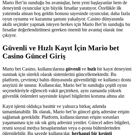
Mario Bet’in sunduğu bu avantajlar, hem yeni başlayanlar hem de
deneyimli oyuncular için büyük fırsatlar yaratıyor. Özellikle ilk
yatırımda alınan hoş geldin bonusu sayesinde oyuncular, daha fazla
oyun oynama ve kazanma şansını yakalıyor. Casino dünyasında
akıllı seçimler yapmak isteyen herkes için Mario Bet’in sunduğu bu
fırsatlar değerlendirilmesi gereken önemli bir avantaj olarak öne
çıkıyor.
Güvenli ve Hızlı Kayıt İçin Mario bet
Casino Güncel Giriş
Mario bet Casino, kullanıcılarına
güvenli
ve
hızlı
bir kayıt deneyimi
sunmak için sürekli olarak sistemlerini güncellemektedir. Bu
platform, çevrimiçi bahis dünyasında güvenilirliği ve kullanıcı dostu
arayüzü ile tanınır. Kullanıcılar, Mario bet’in sunduğu çeşitli oyun
seçenekleriyle eğlenceli vakit geçirirken, aynı zamanda yüksek
güvenlik önlemleri sayesinde kişisel bilgilerini koruma altına alır.
Kayıt işlemi oldukça basittir ve yalnızca birkaç adımda
tamamlanabilir. İlk olarak, Mario bet’in güncel giriş adresine erişim
sağlamak gereklidir. Platform, kullanıcılarının erişim sorunları
yaşamaması için sık sık giriş adresini yeniler. Güncel adres bilgileri,
resmi sosyal medya hesaplarından veya e-posta bültenlerinden
öğrenilebilir. Bu sayede kullanıcılar,
herhangi bir kesinti