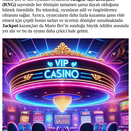
(RNG)
sayesinde her dönüşün tamamen şansa dayalı olduğunu
bilmek önemlidir. Bu teknoloji, oyunların adil ve öngörülemez
olmasını sağlar. Ayrıca, oyuncuların daha fazla kazanma şansı elde
etmesi için çeşitli bonus turları ve ücretsiz dönüşler sunulmaktadır.
Jackpot
kazançları da Mario Bet’in sunduğu büyük ödüller arasında
yer alır ve bu da oyunu daha çekici hale getirir.