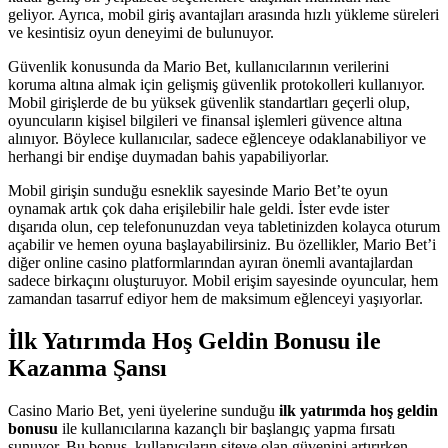
geliyor. Ayrıca, mobil giriş avantajları arasında hızlı yükleme süreleri
ve kesintisiz oyun deneyimi de bulunuyor.
Güvenlik konusunda da Mario Bet, kullanıcılarının verilerini
koruma altına almak için gelişmiş güvenlik protokolleri kullanıyor.
Mobil girişlerde de bu yüksek güvenlik standartları geçerli olup,
oyuncuların kişisel bilgileri ve finansal işlemleri güvence altına
alınıyor. Böylece kullanıcılar, sadece eğlenceye odaklanabiliyor ve
herhangi bir endişe duymadan bahis yapabiliyorlar.
Mobil girişin sunduğu esneklik sayesinde Mario Bet’te oyun
oynamak artık çok daha erişilebilir hale geldi. İster evde ister
dışarıda olun, cep telefonunuzdan veya tabletinizden kolayca oturum
açabilir ve hemen oyuna başlayabilirsiniz. Bu özellikler, Mario Bet’i
diğer online casino platformlarından ayıran önemli avantajlardan
sadece birkaçını oluşturuyor. Mobil erişim sayesinde oyuncular, hem
zamandan tasarruf ediyor hem de maksimum eğlenceyi yaşıyorlar.
İlk Yatırımda Hoş Geldin Bonusu ile
Kazanma Şansı
Casino Mario Bet, yeni üyelerine sunduğu
ilk yatırımda hoş geldin
bonusu
ile kullanıcılarına kazançlı bir başlangıç yapma fırsatı
sunuyor. Bu bonus, kullanıcıların siteye olan güvenini artırırken,