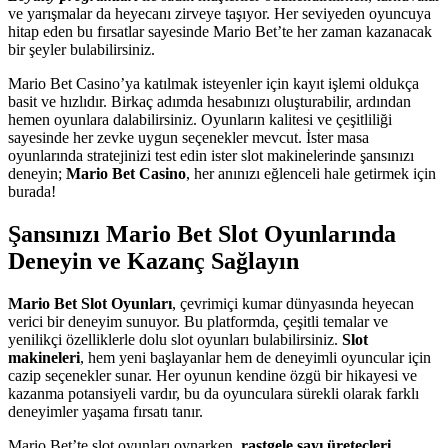
ve yarışmalar da heyecanı zirveye taşıyor. Her seviyeden oyuncuya
hitap eden bu fırsatlar sayesinde Mario Bet’te her zaman kazanacak
bir şeyler bulabilirsiniz.
Mario Bet Casino’ya katılmak isteyenler için kayıt işlemi oldukça
basit ve hızlıdır. Birkaç adımda hesabınızı oluşturabilir, ardından
hemen oyunlara dalabilirsiniz. Oyunların kalitesi ve çeşitliliği
sayesinde her zevke uygun seçenekler mevcut. İster masa
oyunlarında stratejinizi test edin ister slot makinelerinde şansınızı
deneyin;
Mario Bet Casino
, her anınızı eğlenceli hale getirmek için
burada!
Şansınızı Mario Bet Slot Oyunlarında
Deneyin ve Kazanç Sağlayın
Mario Bet Slot Oyunları
, çevrimiçi kumar dünyasında heyecan
verici bir deneyim sunuyor. Bu platformda, çeşitli temalar ve
yenilikçi özelliklerle dolu slot oyunları bulabilirsiniz.
Slot
makineleri
, hem yeni başlayanlar hem de deneyimli oyuncular için
cazip seçenekler sunar. Her oyunun kendine özgü bir hikayesi ve
kazanma potansiyeli vardır, bu da oyunculara sürekli olarak farklı
deneyimler yaşama fırsatı tanır.
Mario Bet’te slot oyunları oynarken,
rastgele sayı üreteçleri