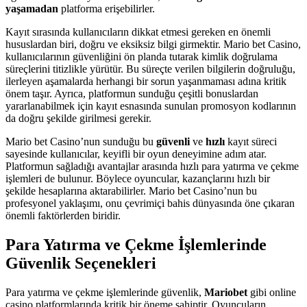
yaşamadan
platforma erişebilirler.
Kayıt sırasında kullanıcıların dikkat etmesi gereken en önemli
hususlardan biri, doğru ve eksiksiz bilgi girmektir. Mario bet Casino,
kullanıcılarının güvenliğini ön planda tutarak kimlik doğrulama
süreçlerini titizlikle yürütür. Bu süreçte verilen bilgilerin doğruluğu,
ilerleyen aşamalarda herhangi bir sorun yaşanmaması adına kritik
önem taşır. Ayrıca, platformun sunduğu çeşitli bonuslardan
yararlanabilmek için kayıt esnasında sunulan promosyon kodlarının
da doğru şekilde girilmesi gerekir.
Mario bet Casino’nun sunduğu bu
güvenli
ve
hızlı
kayıt süreci
sayesinde kullanıcılar, keyifli bir oyun deneyimine adım atar.
Platformun sağladığı avantajlar arasında hızlı para yatırma ve çekme
işlemleri de bulunur. Böylece oyuncular, kazançlarını hızlı bir
şekilde hesaplarına aktarabilirler. Mario bet Casino’nun bu
profesyonel yaklaşımı, onu çevrimiçi bahis dünyasında öne çıkaran
önemli faktörlerden biridir.
Para Yatırma ve Çekme İşlemlerinde
Güvenlik Seçenekleri
Para yatırma ve çekme işlemlerinde güvenlik,
Mariobet
gibi online
casino platformlarında kritik bir öneme sahiptir. Oyuncuların