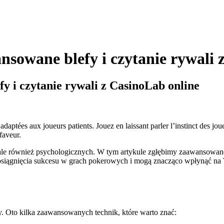
nsowane blefy i czytanie rywali 
y i czytanie rywali z CasinoLab online
 adaptées aux joueurs patients. Jouez en laissant parler l’instinct des jo
faveur.
ale również psychologicznych. W tym artykule zgłębimy zaawansowane t
osiągnięcia sukcesu w grach pokerowych i mogą znacząco wpłynąć na T
. Oto kilka zaawansowanych technik, które warto znać: