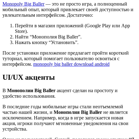
Monopoly Big Baller
— это не просто игра, а полноценный
мобильный опыт, который привлекает своей доступностью и
увлекательным интерфейсом. Достаточно:
Перейти в магазин приложений (Google Play или App
Store).
Найти “Монополия Big Baller”.
Нажать кнопку “Установить”.
После установки приложение предлагает пройти короткий
туториал, который помогает пользователю освоиться с
интерфейсом.
monopoly big baller download android
UI/UX акценты
В
Монополии Big Baller
акцент сделан на простоту и
удобство использования.
В последние годы мобильные игры стали неотъемлемой
частью нашей жизни, и
Монополия Big Baller
не является
исключением. Например, когда в игре запускается новая
акция, игроки получают мгновенные уведомления на свои
устройства.