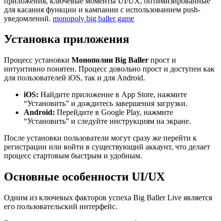
приложения, ключевые моменты UI/UX, оптимизированные
для касания функции и кампании с использованием push-
уведомлений.
monopoly big baller game
Установка приложения
Процесс установки
Монополии Big Baller
прост и
интуитивно понятен. Процесс довольно прост и доступен как
для пользователей iOS, так и для Android.
iOS:
Найдите приложение в App Store, нажмите
“Установить” и дождитесь завершения загрузки.
Android:
Перейдите в Google Play, нажмите
“Установить” и следуйте инструкциям на экране.
После установки пользователи могут сразу же перейти к
регистрации или войти в существующий аккаунт, что делает
процесс стартовым быстрым и удобным.
Основные особенности UI/UX
Одним из ключевых факторов успеха Big Baller Live является
его пользовательский интерфейс.