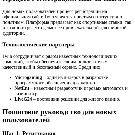
Для новых пользователей процесс регистрации на
официальном сайте 1win является простым и интуитивно
понятным. Платформа предлагает как спортивные ставки, так
и казино-игры, что делает ее привлекательной для широкой
аудитории.
Технологические партнеры
1win сотрудничает с рядом известных технологических
компаний, чтобы обеспечить своим пользователям
качественный и безопасный сервис. Среди них:
Microgaming
– один из лидеров в разработке
программного обеспечения для казино.
NetEnt
– известный разработчик игровых автоматов и
казино-игр.
LiveG24
– поставщик решений для живого казино.
Пошаговое руководство для новых
пользователей
Шаг 1: Регистрация