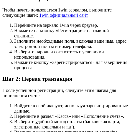
Чтобы начать пользоваться 1win зеркалом, выполните
следующие шаги:
1win официальный сайт
Перейдите на зеркало 1win через браузер.
Нажмите на кнопку «Регистрация» на главной
странице.
Заполните необходимые поля, включая ваше имя, адрес
электронной почты и номер телефона.
Выберите пароль и согласитесь с условиями
использования.
Нажмите кнопку «Зарегистрироваться» для завершения
процесса.
Шаг 2: Первая транзакция
После успешной регистрации, следуйте этим шагам для
пополнения счета:
Войдите в свой аккаунт, используя зарегистрированные
данные.
Перейдите в раздел «Касса» или «Пополнение счета».
Выберите удобный метод оплаты (банковская карта,
электронные кошельки и т.д.).