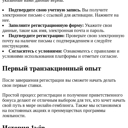
указанные вами данные верны.
Подтвердите свою учетную запись.
Вы получите
электронное письмо с ссылкой для активации. Нажмите на
нее.
Заполните регистрационную форму:
Укажите свои
данные, такие как имя, электронная почта и пароль.
Подтвердите регистрацию:
Проверьте свою электронную
почту на наличие письма с подтверждением и следуйте
инструкциям.
Согласитесь с условиями:
Ознакомьтесь с правилами и
условиями использования платформы и отметьте согласие.
Первый транзакционный опыт
После завершения регистрации вы сможете начать делать
свои первые ставки.
Простой процесс регистрации и получение приветственного
бонуса делают ее отличным выбором для тех, кто хочет начать
свой путь в мире онлайн-гемблинга. Также мы остановимся
на постоянных акциях и преимуществах программы
лояльности.
История 1win