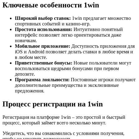
Ключевые особенности 1win
Широкий выбор ставок:
1win предлагает множество
спортивных событий и казино-игр.
Простота использования:
Интуитивно понятный
интерфейс позволяет легко ориентироваться даже
новичкам.
Мобильное приложение:
Доступность приложения для
iOS и Android позволяет делать ставки в любое время и
в любом месте.
Приветственные бонусы:
Новые пользователи могут
воспользоваться щедрыми бонусами при первом
депозите.
Программа лояльности:
Постоянные игроки получают
дополнительные преимущества и эксклюзивные
предложения.
Процесс регистрации на 1win
Регистрация на платформе 1win – это простой и быстрый
процесс, который займет всего несколько минут.
Убедитесь, что вы ознакомились с условиями получения,
чтобы не упустить возможность.