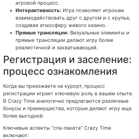
игровой процесс.
Интерактивность:
Игра позволяет игрокам
взаимодействовать друг с другом и с крупье,
создавая атмосферу живого казино.
Прямые трансляции:
Визуальные элементы и
прямые трансляции делают игру более
реалистичной и захватывающей.
Регистрация и заселение:
процесс ознакомления
Когда вы приезжаете на курорт, процесс
регистрации играет ключевую роль в вашем опыте.
В Crazy Time аналогично предлагаются различные
бонусы и преимущества, которые делают игру еще
более выгодной.
Ключевые аспекты “спа-пакета” Crazy Time
включают: