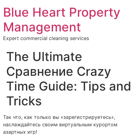
Blue Heart Property
Management
Expert commercial cleaning services
The Ultimate
Сравнение Crazy
Time Guide: Tips and
Tricks
Так что, как только вы «зарегистрируетесь»,
наслаждайтесь своим виртуальным курортом
азартных игр!