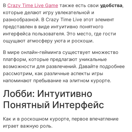
В
Crazy Time Live Game
также есть свои
удобства
,
которые делают игру увлекательной и
разнообразной. В Crazy Time Live этот элемент
представлен в виде интуитивно понятного
интерфейса пользователя. Это место, где гости
ощущают атмосферу уюта и роскоши.
В мире онлайн-гейминга существует множество
платформ, которые предлагают уникальные
возможности для развлечений. Давайте подробнее
рассмотрим, как различные аспекты игры
напоминают пребывание на элитном курорте.
Лобби: Интуитивно
Понятный Интерфейс
Как и в роскошном курорте, первое впечатление
играет важную роль.