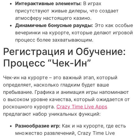
Интерактивные элементы:
В играх
присутствуют живые дилеры, что создает
атмосферу настоящего казино.
Динамичные бонусные раунды:
Это как особые
вечеринки на курорте, которые делают игровой
процесс более захватывающим.
Регистрация и Обучение:
Процесс “Чек-Ин”
Чек-ин на курорте – это важный этап, который
определяет, насколько гладким будет ваше
пребывание. Графика и анимация игры напоминают
о высоком уровне качества, который ожидается от
роскошного курорта.
Crazy Time Live Apps
предлагают набор уникальных функций:
Разнообразие игр:
Как и на курорте, где есть
множество развлечений, Crazy Time Live