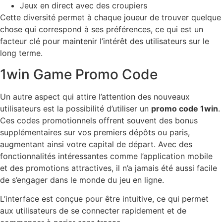
Jeux en direct avec des croupiers
Cette diversité permet à chaque joueur de trouver quelque
chose qui correspond à ses préférences, ce qui est un
facteur clé pour maintenir l’intérêt des utilisateurs sur le
long terme.
1win Game Promo Code
Un autre aspect qui attire l’attention des nouveaux
utilisateurs est la possibilité d’utiliser un
promo code 1win
.
Ces codes promotionnels offrent souvent des bonus
supplémentaires sur vos premiers dépôts ou paris,
augmentant ainsi votre capital de départ. Avec des
fonctionnalités intéressantes comme l’application mobile
et des promotions attractives, il n’a jamais été aussi facile
de s’engager dans le monde du jeu en ligne.
L’interface est conçue pour être intuitive, ce qui permet
aux utilisateurs de se connecter rapidement et de