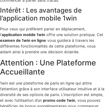
commencer à parier sans tracas.
Intérêt : Les avantages de
l’application mobile 1win
Pour ceux qui préfèrent parier en déplacement,
l’
application mobile 1win
offre une solution pratique. Cet
examen de 1win en ligne
vous guidera à travers les
différentes fonctionnalités de cette plateforme, vous
aidant ainsi à prendre une décision éclairée.
Attention : Une Plateforme
Accueillante
1win est une plateforme de paris en ligne qui attire
l’attention grâce à son interface utilisateur intuitive et à la
diversité de ses options de paris. L’inscription est simple,
et avec l’utilisation d’un
promo code 1win
, vous pouvez
bénéficier de bonus supplémentaires pour commencer