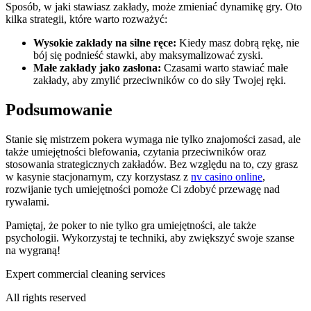
Sposób, w jaki stawiasz zakłady, może zmieniać dynamikę gry. Oto
kilka strategii, które warto rozważyć:
Wysokie zakłady na silne ręce:
Kiedy masz dobrą rękę, nie
bój się podnieść stawki, aby maksymalizować zyski.
Małe zakłady jako zasłona:
Czasami warto stawiać małe
zakłady, aby zmylić przeciwników co do siły Twojej ręki.
Podsumowanie
Stanie się mistrzem pokera wymaga nie tylko znajomości zasad, ale
także umiejętności blefowania, czytania przeciwników oraz
stosowania strategicznych zakładów. Bez względu na to, czy grasz
w kasynie stacjonarnym, czy korzystasz z
nv casino online
,
rozwijanie tych umiejętności pomoże Ci zdobyć przewagę nad
rywalami.
Pamiętaj, że poker to nie tylko gra umiejętności, ale także
psychologii. Wykorzystaj te techniki, aby zwiększyć swoje szanse
na wygraną!
Expert commercial cleaning services
All rights reserved