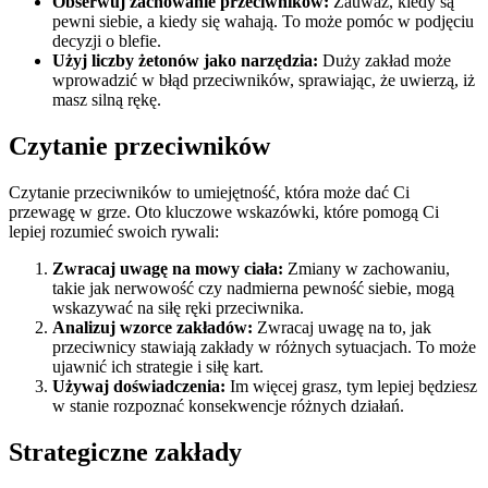
Obserwuj zachowanie przeciwników:
Zauważ, kiedy są
pewni siebie, a kiedy się wahają. To może pomóc w podjęciu
decyzji o blefie.
Użyj liczby żetonów jako narzędzia:
Duży zakład może
wprowadzić w błąd przeciwników, sprawiając, że uwierzą, iż
masz silną rękę.
Czytanie przeciwników
Czytanie przeciwników to umiejętność, która może dać Ci
przewagę w grze. Oto kluczowe wskazówki, które pomogą Ci
lepiej rozumieć swoich rywali:
Zwracaj uwagę na mowy ciała:
Zmiany w zachowaniu,
takie jak nerwowość czy nadmierna pewność siebie, mogą
wskazywać na siłę ręki przeciwnika.
Analizuj wzorce zakładów:
Zwracaj uwagę na to, jak
przeciwnicy stawiają zakłady w różnych sytuacjach. To może
ujawnić ich strategie i siłę kart.
Używaj doświadczenia:
Im więcej grasz, tym lepiej będziesz
w stanie rozpoznać konsekwencje różnych działań.
Strategiczne zakłady