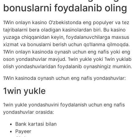
bonuslarni foydalanib oling
1Win onlayn kasino O‘zbekistonda eng populyer va tez
tajribalarni bera oladigan kasinolardan biri. Bu kasino
yuzaga chiqqanidan keyin, foydalanuvchilarga maxsus
xizmat va bonuslarni berish uchun qo‘llanma qilmoqda.
1Win onlayn kasinoda oynash uchun eng nafis yoki eng
oson yondashuvlar mavjud. 1win yukle yoki 1win yuklab
olish yondashuvlaridan foydalanib oynashingiz mumkin.
1Win kasinoda oynash uchun eng nafis yondashuvlar:
1win yukle
1win yukle yondashuvini foydalanish uchun eng nafis
yondashuvlar orasida:
Bank kartasi bilan
Payeer