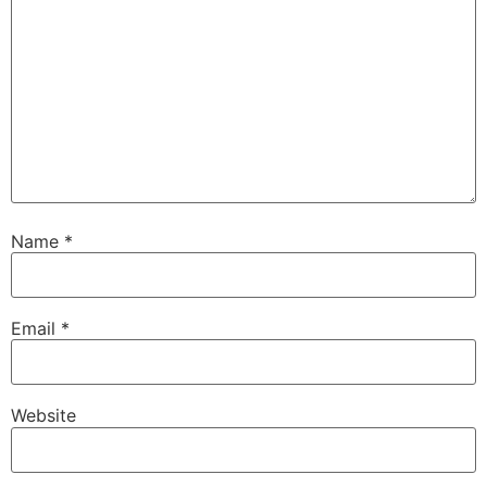
Name
*
Email
*
Website