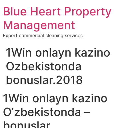
Blue Heart Property
Management
Expert commercial cleaning services
1Win onlayn kazino
Ozbekistonda
bonuslar.2018
1Win onlayn kazino
O‘zbekistonda –
bonuslar