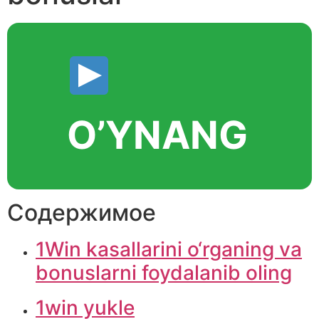
O’YNANG
Содержимое
1Win kasallarini o‘rganing va
bonuslarni foydalanib oling
1win yukle