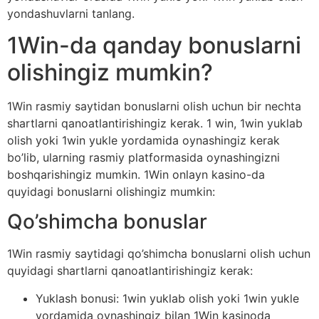
yondashuvlarni tanlang.
1Win-da qanday bonuslarni
olishingiz mumkin?
1Win rasmiy saytidan bonuslarni olish uchun bir nechta
shartlarni qanoatlantirishingiz kerak. 1 win, 1win yuklab
olish yoki 1win yukle yordamida oynashingiz kerak
bo’lib, ularning rasmiy platformasida oynashingizni
boshqarishingiz mumkin. 1Win onlayn kasino-da
quyidagi bonuslarni olishingiz mumkin:
Qo’shimcha bonuslar
1Win rasmiy saytidagi qo’shimcha bonuslarni olish uchun
quyidagi shartlarni qanoatlantirishingiz kerak:
Yuklash bonusi: 1win yuklab olish yoki 1win yukle
yordamida oynashingiz bilan 1Win kasinoda