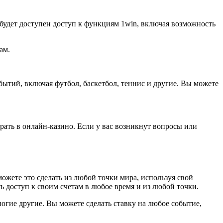
 будет доступен доступ к функциям 1win, включая возможность
ам.
бытий, включая футбол, баскетбол, теннис и другие. Вы можете
грать в онлайн-казино. Если у вас возникнут вопросы или
ожете это сделать из любой точки мира, используя свой
ь доступ к своим счетам в любое время и из любой точки.
ногие другие. Вы можете сделать ставку на любое событие,