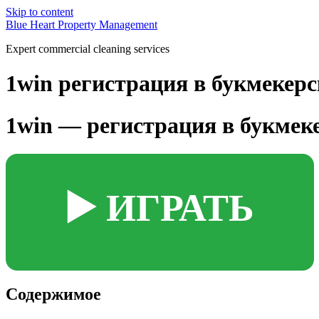
Skip to content
Blue Heart Property Management
Expert commercial cleaning services
1win регистрация в букмекерс
1win — регистрация в букмек
▶️ ИГРАТЬ
Содержимое