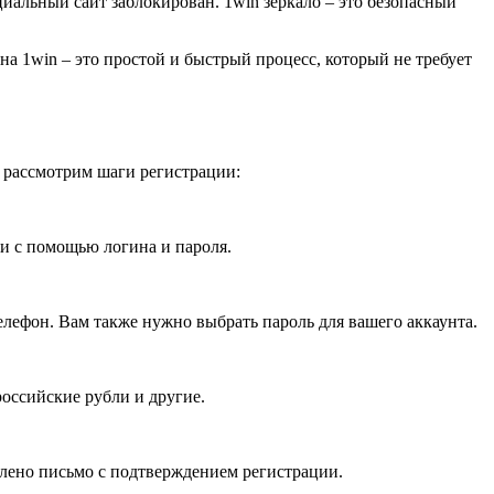
ициальный сайт заблокирован. 1win зеркало – это безопасный
 на 1win – это простой и быстрый процесс, который не требует
ы рассмотрим шаги регистрации:
ти с помощью логина и пароля.
лефон. Вам также нужно выбрать пароль для вашего аккаунта.
российские рубли и другие.
влено письмо с подтверждением регистрации.