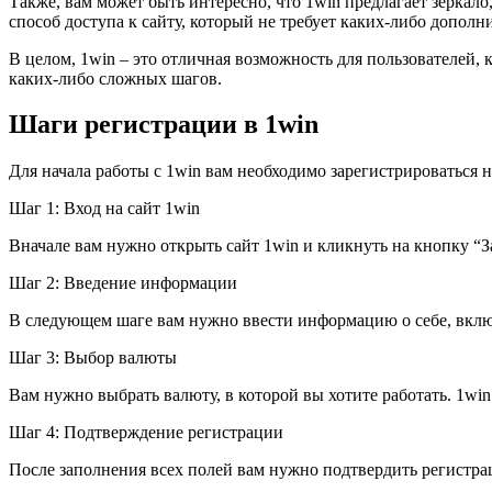
Также, вам может быть интересно, что 1win предлагает зеркало
способ доступа к сайту, который не требует каких-либо дополн
В целом, 1win – это отличная возможность для пользователей, к
каких-либо сложных шагов.
Шаги регистрации в 1win
Для начала работы с 1win вам необходимо зарегистрироваться н
Шаг 1: Вход на сайт 1win
Вначале вам нужно открыть сайт 1win и кликнуть на кнопку “За
Шаг 2: Введение информации
В следующем шаге вам нужно ввести информацию о себе, включ
Шаг 3: Выбор валюты
Вам нужно выбрать валюту, в которой вы хотите работать. 1wi
Шаг 4: Подтверждение регистрации
После заполнения всех полей вам нужно подтвердить регистра