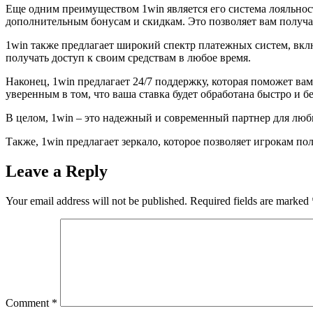
Еще одним преимуществом 1win является его система лояльност
дополнительным бонусам и скидкам. Это позволяет вам получ
1win также предлагает широкий спектр платежных систем, включая
получать доступ к своим средствам в любое время.
Наконец, 1win предлагает 24/7 поддержку, которая поможет ва
уверенным в том, что ваша ставка будет обработана быстро и б
В целом, 1win – это надежный и современный партнер для люб
Также, 1win предлагает зеркало, которое позволяет игрокам пол
Leave a Reply
Your email address will not be published.
Required fields are marked
Comment
*