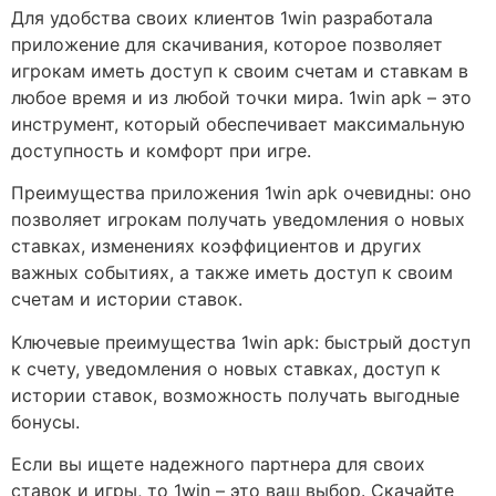
Для удобства своих клиентов 1win разработала
приложение для скачивания, которое позволяет
игрокам иметь доступ к своим счетам и ставкам в
любое время и из любой точки мира. 1win apk – это
инструмент, который обеспечивает максимальную
доступность и комфорт при игре.
Преимущества приложения 1win apk очевидны: оно
позволяет игрокам получать уведомления о новых
ставках, изменениях коэффициентов и других
важных событиях, а также иметь доступ к своим
счетам и истории ставок.
Ключевые преимущества 1win apk: быстрый доступ
к счету, уведомления о новых ставках, доступ к
истории ставок, возможность получать выгодные
бонусы.
Если вы ищете надежного партнера для своих
ставок и игры, то 1win – это ваш выбор. Скачайте