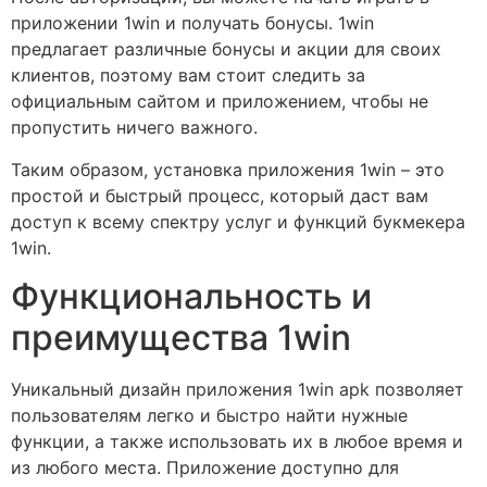
приложении 1win и получать бонусы. 1win
предлагает различные бонусы и акции для своих
клиентов, поэтому вам стоит следить за
официальным сайтом и приложением, чтобы не
пропустить ничего важного.
Таким образом, установка приложения 1win – это
простой и быстрый процесс, который даст вам
доступ к всему спектру услуг и функций букмекера
1win.
Функциональность и
преимущества 1win
Уникальный дизайн приложения 1win apk позволяет
пользователям легко и быстро найти нужные
функции, а также использовать их в любое время и
из любого места. Приложение доступно для