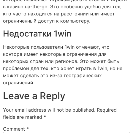
в казино на-the-go. Это особенно удобно для тех,
кто часто находится на расстоянии или имеет
ограниченный доступ к компьютеру.
Недостатки 1win
Некоторые пользователи 1win отмечают, что
контора имеет некоторые ограничения для
некоторых стран или регионов. Это может быть
проблемой для тех, кто хочет играть в 1win, но не
может сделать это из-за географических
ограничений.
Leave a Reply
Your email address will not be published.
Required
fields are marked
*
Comment
*