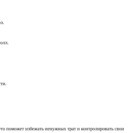
о.
олл.
ти.
Это поможет избежать ненужных трат и контролировать свои