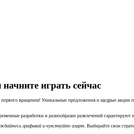
 начните играть сейчас
первого вращения! Уникальные предложения и щедрые акции п
ременные разработки и разнообразие развлечений гарантируют 
аждайтесь графикой и чувствуйте азарт
. Выбирайте свои страт