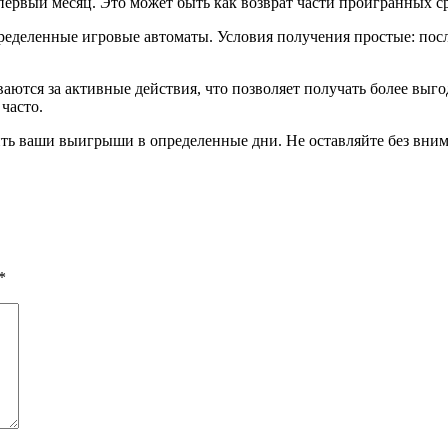
первый месяц. Это может быть как возврат части проигранных с
ределенные игровые автоматы. Условия получения простые: пос
ваются за активные действия, что позволяет получать более вы
часто.
ть ваши выигрыши в определенные дни. Не оставляйте без вним
*