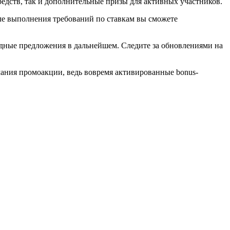
редств, так и дополнительные призы для активных участников.
ле выполнения требований по ставкам вы сможете
годные предложения в дальнейшем. Следите за обновлениями на
ания промоакции, ведь вовремя активированные bonus-