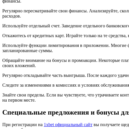
финансы.
Регулярно пересматривайте свои финансы. Анализируйте, скол
расходов.
Используйте отдельный счет. Заведение отдельного банковског
Откажитесь от кредитных карт. Играйте только на те средства,
Используйте функции лимитирования в приложении. Многие ф
запланированные суммы.
Обращайте внимание на бонусы и промоакции. Некоторые плат
своих вложений.
Регулярно откладывайте часть выигрыша. После каждого удачн
Следите за изменениями в комиссиях и условиях обслуживани
Знайте свои пределы. Если вы чувствуете, что утрачиваете ко
на первом месте.
Специальные предложения и бонусы для
При регистрации на
1xbet официальный сайт
вы получаете щед