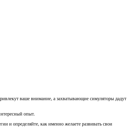
ривлекут ваше внимание, а захватывающие симуляторы дадут
интересный опыт.
егии и определяйте, как именно желаете развивать свои