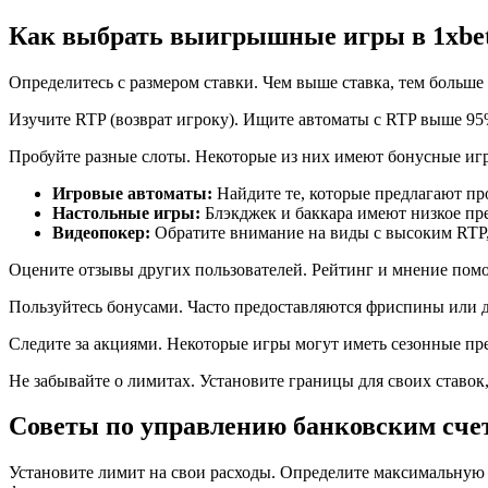
Как выбрать выигрышные игры в 1xbet
Определитесь с размером ставки. Чем выше ставка, тем больше
Изучите RTP (возврат игроку). Ищите автоматы с RTP выше 9
Пробуйте разные слоты. Некоторые из них имеют бонусные игр
Игровые автоматы:
Найдите те, которые предлагают п
Настольные игры:
Блэкджек и баккара имеют низкое пр
Видеопокер:
Обратите внимание на виды с высоким RTP, та
Оцените отзывы других пользователей. Рейтинг и мнение помо
Пользуйтесь бонусами. Часто предоставляются фриспины или д
Следите за акциями. Некоторые игры могут иметь сезонные 
Не забывайте о лимитах. Установите границы для своих ставок
Советы по управлению банковским сче
Установите лимит на свои расходы. Определите максимальную 