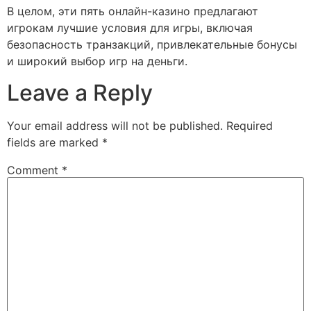
В целом, эти пять онлайн-казино предлагают
игрокам лучшие условия для игры, включая
безопасность транзакций, привлекательные бонусы
и широкий выбор игр на деньги.
Leave a Reply
Your email address will not be published.
Required
fields are marked
*
Comment
*