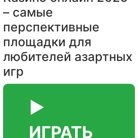
– самые
перспективные
площадки для
любителей азартных
игр
▶️
ИГРАТЬ