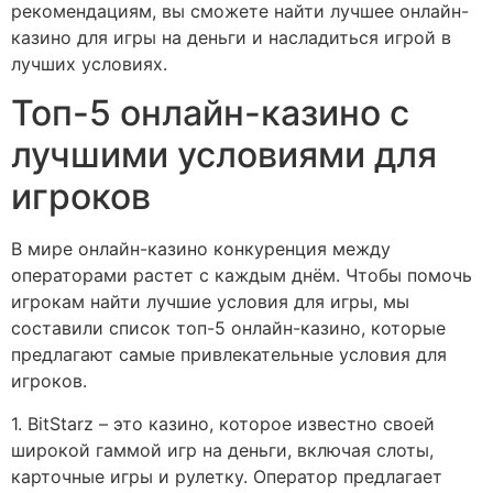
рекомендациям, вы сможете найти лучшее онлайн-
казино для игры на деньги и насладиться игрой в
лучших условиях.
Топ-5 онлайн-казино с
лучшими условиями для
игроков
В мире онлайн-казино конкуренция между
операторами растет с каждым днём. Чтобы помочь
игрокам найти лучшие условия для игры, мы
составили список топ-5 онлайн-казино, которые
предлагают самые привлекательные условия для
игроков.
1. BitStarz – это казино, которое известно своей
широкой гаммой игр на деньги, включая слоты,
карточные игры и рулетку. Оператор предлагает