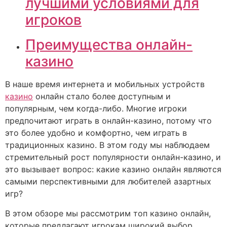
лучшими условиями для
игроков
Преимущества онлайн-
казино
В наше время интернета и мобильных устройств
казино
онлайн стало более доступным и
популярным, чем когда-либо. Многие игроки
предпочитают играть в онлайн-казино, потому что
это более удобно и комфортно, чем играть в
традиционных казино. В этом году мы наблюдаем
стремительный рост популярности онлайн-казино, и
это вызывает вопрос: какие казино онлайн являются
самыми перспективными для любителей азартных
игр?
В этом обзоре мы рассмотрим топ казино онлайн,
которые предлагают игрокам широкий выбор