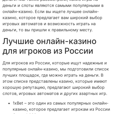
деньги и слоты являются самыми популярными в
онлайн-казино. Если вы ищете лучшее онлайн-
казино, которое предлагает вам широкий выбор
игровых автоматов и возможность играть на
деньги, то вы пришли к правильному месту.
Лучшие онлайн-казино
для игроков из России
Для игроков из России, которые ищут надежные и
популярные онлайн-казино, мы подготовили список
лучших площадок, где можно играть на деньги. В
этом списке представлены казино, которые имеют
хорошую репутацию, предлагают широкий выбор
слотов, игровых автоматов и других азартных игр.
1xBet – это один из самых популярных онлайн-
казино, которое предлагает игрокам из России