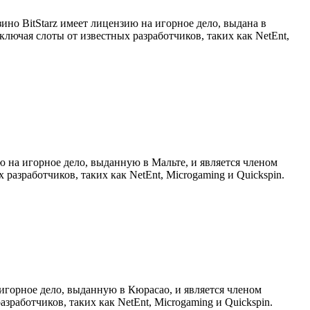
ино BitStarz имеет лицензию на игорное дело, выдана в
ключая слоты от известных разработчиков, таких как NetEnt,
ю на игорное дело, выданную в Мальте, и является членом
разработчиков, таких как NetEnt, Microgaming и Quickspin.
 игорное дело, выданную в Кюрасао, и является членом
работчиков, таких как NetEnt, Microgaming и Quickspin.