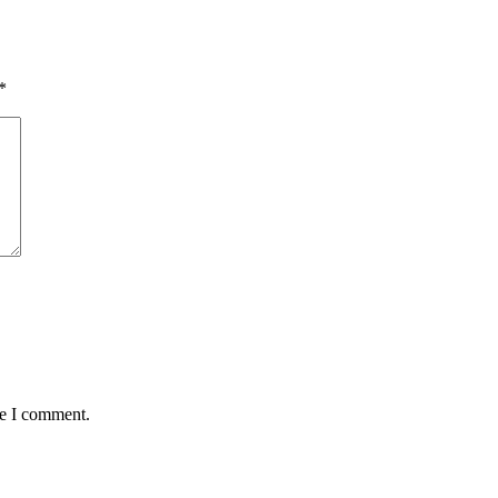
*
me I comment.