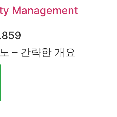
rty Management
859
노 – 간략한 개요