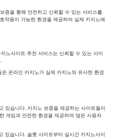
 보증을 통해 안전하고 신뢰할 수 있는 서비스를
상호작용이 가능한 환경을 제공하여 실제 카지노에
카지노사이트 추천 서비스는 신뢰할 수 있는 사이
.
들은 온라인 카지노가 실제 카지노와 유사한 환경
고 있습니다. 카지노 보증을 제공하는 사이트들이
양한 게임과 안전한 환경을 제공하여 많은 사용자
고 있습니다. 슬롯 사이트부터 실시간 카지노사이