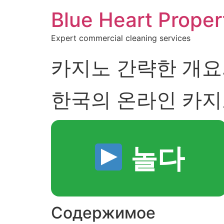
Blue Heart Prope
Expert commercial cleaning services
카지노 간략한 개요.
한국의 온라인 카지
놀다
Содержимое