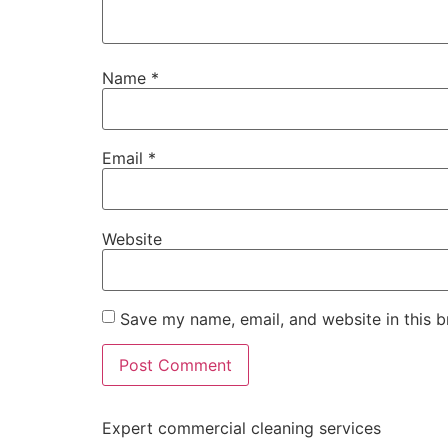
Name
*
Email
*
Website
Save my name, email, and website in this b
Expert commercial cleaning services