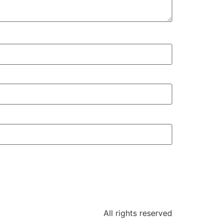
All rights reserved