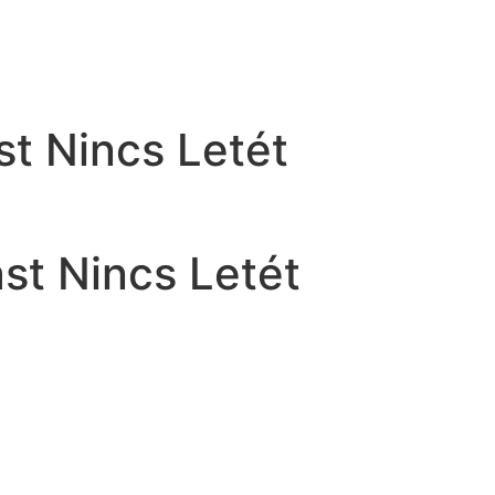
st Nincs Letét
st Nincs Letét