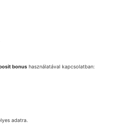
.
posit bonus
használatával kapcsolatban:
lyes adatra.