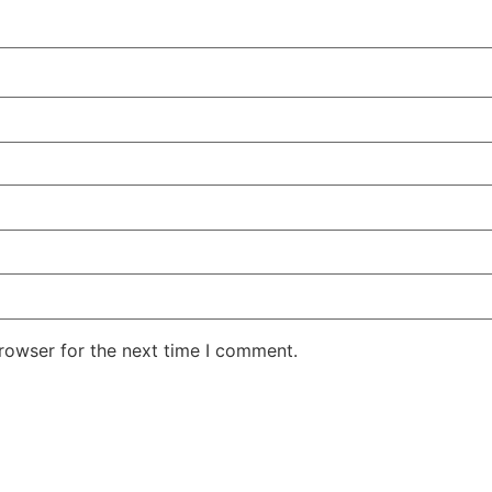
rowser for the next time I comment.