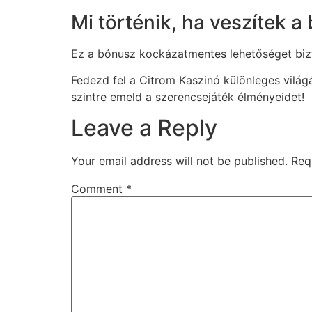
Mi történik, ha veszítek
Ez a bónusz kockázatmentes lehetőséget bizto
Fedezd fel a Citrom Kaszinó különleges világ
szintre emeld a szerencsejáték élményeidet!
Leave a Reply
Your email address will not be published.
Req
Comment
*