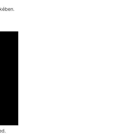
kében.
ed.