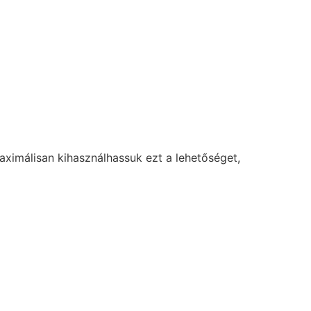
ximálisan kihasználhassuk ezt a lehetőséget,