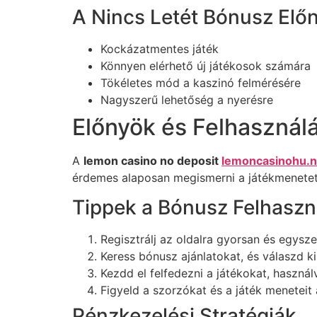
A Nincs Letét Bónusz Előn
Kockázatmentes játék
Könnyen elérhető új játékosok számára
Tökéletes mód a kaszinó felmérésére
Nagyszerű lehetőség a nyerésre
Előnyök és Felhasznál
A
lemon casino no deposit
lemoncasinohu.n
érdemes alaposan megismerni a játékmenetet 
Tippek a Bónusz Felhasz
Regisztrálj az oldalra gyorsan és egysze
Keress bónusz ajánlatokat, és válaszd ki
Kezdd el felfedezni a játékokat, haszná
Figyeld a szorzókat és a játék meneteit
Pénzkezelési Stratégiák