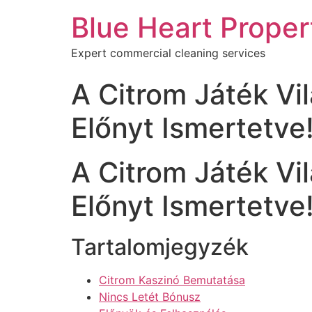
Blue Heart Prope
Expert commercial cleaning services
A Citrom Játék Vi
Előnyt Ismertetve
A Citrom Játék Vi
Előnyt Ismertetve
Tartalomjegyzék
Citrom Kaszinó Bemutatása
Nincs Letét Bónusz