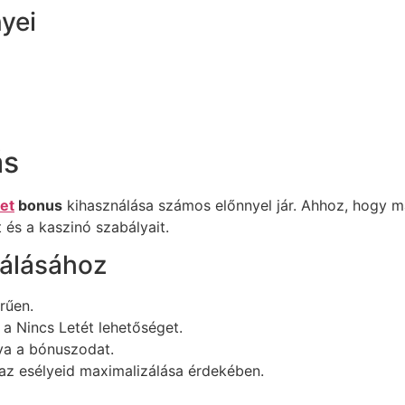
yei
ás
et
bonus
kihasználása számos előnnyel jár. Ahhoz, hogy ma
és a kaszinó szabályait.
nálásához
rűen.
 a Nincs Letét lehetőséget.
lva a bónuszodat.
 az esélyeid maximalizálása érdekében.