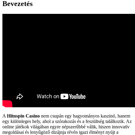
Bevezetés
A
Hitnspin Casino
nem csupán egy hagyományos kaszinó, hanem
egy különleges hely, ahol a szórakozás és a feszültség találkozik. Az
online játékok világában egyre népszerűbbé válik, hiszen innovatív
megoldásai és lenyűgöző dizájnja révén igazi élményt nyújt a