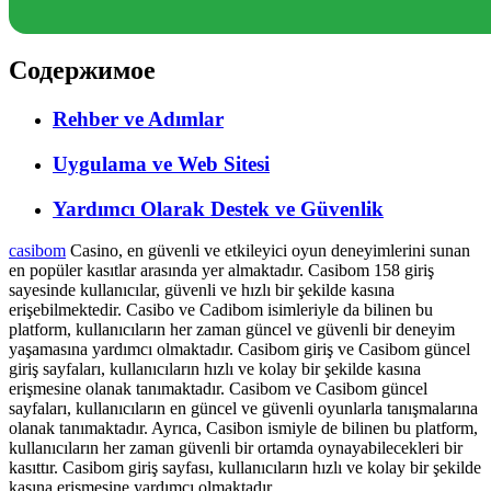
Содержимое
Rehber ve Adımlar
Uygulama ve Web Sitesi
Yardımcı Olarak Destek ve Güvenlik
casibom
Casino, en güvenli ve etkileyici oyun deneyimlerini sunan
en popüler kasıtlar arasında yer almaktadır. Casibom 158 giriş
sayesinde kullanıcılar, güvenli ve hızlı bir şekilde kasına
erişebilmektedir. Casibo ve Cadibom isimleriyle da bilinen bu
platform, kullanıcıların her zaman güncel ve güvenli bir deneyim
yaşamasına yardımcı olmaktadır. Casibom giriş ve Casibom güncel
giriş sayfaları, kullanıcıların hızlı ve kolay bir şekilde kasına
erişmesine olanak tanımaktadır. Casibom ve Casibom güncel
sayfaları, kullanıcıların en güncel ve güvenli oyunlarla tanışmalarına
olanak tanımaktadır. Ayrıca, Casibon ismiyle de bilinen bu platform,
kullanıcıların her zaman güvenli bir ortamda oynayabilecekleri bir
kasıttır. Casibom giriş sayfası, kullanıcıların hızlı ve kolay bir şekilde
kasına erişmesine yardımcı olmaktadır.