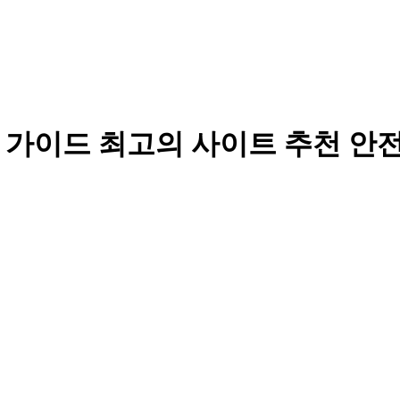
 가이드 최고의 사이트 추천 안전