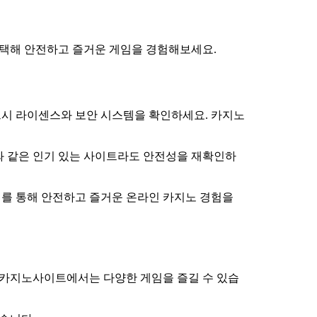
선택해 안전하고 즐거운 게임을 경험해보세요.
드시 라이센스와 보안 시스템을 확인하세요. 카지노
와 같은 인기 있는 사이트라도 안전성을 재확인하
이를 통해 안전하고 즐거운 온라인 카지노 경험을
 카지노사이트에서는 다양한 게임을 즐길 수 있습