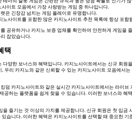
한 테마의 슬롯 게임은 간편한 규칙과 높은 당첨 확률로 인기가 많
노사이트 모음에서 가장 사랑받는 게임 중 하나입니다.
렛은 긴장감 넘치는 게임 플레이로 유명합니다.
카지노사이트를 포함한 많은 카지노사이트 추천 목록에 항상 포함
보를 공유하거나 카지노 보증 업체를 확인하여 안전하게 게임을 즐
자리 잡았습니다.
혜택
나는 다양한 보너스와 혜택입니다. 카지노사이트에서는 신규 회원을
히, 우리 카지노와 같은 신뢰할 수 있는 카지노사이트 모음에서는
 킹덤 카지노사이트와 같은 실시간 카지노사이트에서는 라이브 게임
제공하는 플랫폼을 쉽게 찾을 수 있습니다. 이러한 보너스와 혜택
 즐기는 것 이상의 가치를 제공합니다. 신규 회원은 첫 입금 시
수 있습니다. 이러한 혜택은 카지노사이트를 선택할 때 중요한 기