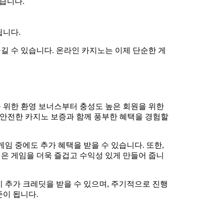
습니다.
됩니다.
길 수 있습니다. 온라인 카지노는 이제 단순한 게
 위한 환영 보너스부터 충성도 높은 회원을 위한
 안전한 카지노 보증과 함께 풍부한 혜택을 경험할
 중에도 추가 혜택을 받을 수 있습니다. 또한,
은 게임을 더욱 즐겁고 수익성 있게 만들어 줍니
 추가 크레딧을 받을 수 있으며, 주기적으로 진행
준이 됩니다.