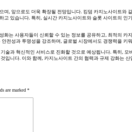
으며, 앞으로도 더욱 확장될 전망입니다. 킹덤 카지노사이트와 같
하고 있습니다. 특히, 실시간 카지노사이트와 슬롯 사이트의 인
성화는 사용자들이 신뢰할 수 있는 정보를 공유하고, 최적의 카
은 안전성과 투명성을 강조하며, 글로벌 시장에서도 경쟁력을 키
 기술과 혁신적인 서비스로 진화할 것으로 예상됩니다. 특히, 모
 것입니다. 이와 함께, 카지노사이트 간의 협력과 규제 강화는 
lds are marked
*