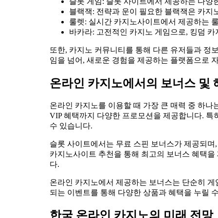
슬롯 게임: 슬롯 사이트에서 제공하는 다양
블랙잭: 전략과 운이 필요한 블랙잭은 카지
룰렛: 실시간 카지노사이트에서 제공하는 룰
바카라: 고전적인 카지노 게임으로, 킹덤 
또한, 카지노 커뮤니티를 통해 다른 유저들과 정
임을 넘어, 새로운 경험을 제공하는 플랫폼으로 
온라인 카지노에서의 보너스 및 
온라인 카지노를 이용할 때 가장 큰 매력 중 하
VIP 혜택까지 다양한 프로모션을 제공합니다. 특
수 있습니다.
슬롯 사이트에서는 무료 스핀 보너스가 제공되며,
카지노사이트 추천을 통해 최고의 보너스 혜택을 
다.
온라인 카지노에서 제공하는 보너스는 단순히 게임을
되는 이벤트를 통해 다양한 상품과 혜택을 누릴 
한국 온라인 카지노의 미래 전망