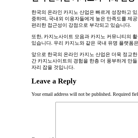
한국의 온라인 카지노 산업은 빠르게 성장하고 있
중하며, 국내외 이용자들에게 높은 만족도를 제공
편리한 접근성이 강점으로 부각되고 있습니다.
또한, 카지노사이트 모음과 카지노 커뮤니티의 활
있습니다. 우리 카지노와 같은 국내 유명 플랫폼
앞으로 한국의 온라인 카지노 산업은 더욱 정교한
간 카지노사이트의 경험을 한층 더 풍부하게 만들
자리 잡을 것입니다.
Leave a Reply
Your email address will not be published.
Required fie