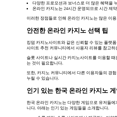
다양한 프로모션과 보너스로 더 많은 혜택을 누
온라인 카지노는 24시간 운영되므로 시간 제약
이러한 장점들로 인해 온라인 카지노는 많은 이용
안전한 온라인 카지노 선택 팁
킹덤 카지노사이트와 같은 신뢰할 수 있는 플랫폼
사이트 추천 커뮤니티에서 사용자 리뷰를 참고하는
슬롯 사이트나 실시간 카지노사이트를 이용할 때는
는 것이 필요합니다.
또한, 카지노 커뮤니티에서 다른 이용자들의 경험
누릴 수 있습니다.
인기 있는 한국 온라인 카지노 게
한국 온라인 카지노는 다양한 게임으로 유저들에
니다. 아래는 인기 있는 게임들을 소개합니다.