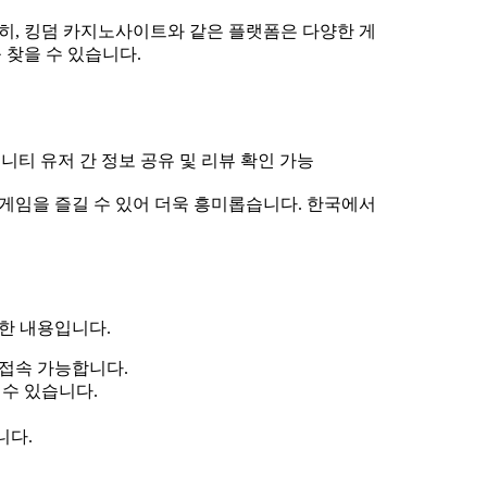
히, 킹덤 카지노사이트와 같은 플랫폼은 다양한 게
 찾을 수 있습니다.
뮤니티
유저 간 정보 공유 및 리뷰 확인 가능
 게임을 즐길 수 있어 더욱 흥미롭습니다. 한국에서
한 내용입니다.
 접속 가능합니다.
 수 있습니다.
니다.