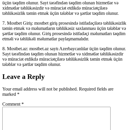
üçün təqdim olunur. Sayt tərəfindən təqdim olunan hizmetlər və
xidmətlər təhlükəsizdir və müraciət etdikdə müraciətçilərə
təhlükəsizlik təmin etmək üçün tələblər və şərtlər təqdim olunur.
7. Mostbet Giriş: mostbet giriş prosesində istifadəçilərə təhlükəsizlik
təmin etmək və məlumatların təhlükəsiz saxlanması üçün tələblər və
şərtlər təqdim olunur. Giriş prosesində istifadəçi məlumatları təqdim
etməli və təhlükəli məlumatlar paylaşmamalıdır.
8. Mostbet.az: mostbet.az saytı Azerbaycanlılar üçün təqdim olunur.
Sayt tərəfindən təqdim olunan hizmetlər və xidmətlər təhlükəsizdir
və müraciət etdikdə müraciətçilərə təhlükəsizlik təmin etmək üçün
tələblər və şərtlər təqdim olunur.
Leave a Reply
Your email address will not be published.
Required fields are
marked
*
Comment
*