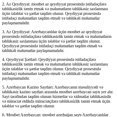
2. Az Qeydiyyat: mostbet az qeydiyyat prosesində istifadəçilərə
təhlükəsizlik təmin etmək və məlumatların təhlükəsiz saxlanması
üçün tələblər və şərtlər təqdim olunur. Qeydiyyat prosesində
istifadəçi məlumatları təqdim etməli və təhlükəli məlumatlar
paylaşmamalıdır.
3. Az Qeydiyyat: Azerbaycanlılar üçün mostbet az qeydiyyat
prosesində istifadəçilərə təhlükəsizlik təmin etmək və məlumatların
təhlükəsiz saxlanması üçün tələblər və şərtlər təqdim olunur.
Qeydiyyat prosesində istifadəçi məlumatları təqdim etməli və
təhlükəli məlumatlar paylaşmamalıdır.
4. Qeydiyyat Şərtləri: Qeydiyyat prosesində istifadəçilərə
təhlükəsizlik təmin etmək və məlumatların təhlükəsiz saxlanması
üçün tələblər və şərtlər təqdim olunur. Qeydiyyat prosesində
istifadəçi məlumatları təqdim etməli və təhlükəli məlumatlar
paylaşmamalıdır.
5. Azerbaycan Kazino Saytları: Azerbaycanın məsuliyyətli və
təhlükəsiz kazino saytları arasında mostbet azerbaycan saytı yer alır.
Sayt tərəfindən təqdim olunan hizmetlər və xidmətlər təhlükəsizdir
və müraciət etdikdə müraciətçilərə təhlükəsizlik təmin etmək üçün
tələblər və şərtlər təqdim olunur.
6. Mostbet Azerbaycan: mostbet azerbaijan saytı Azerbaycanlılar