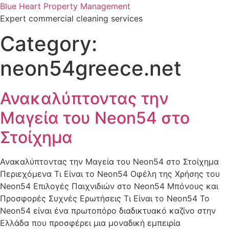
Skip
Blue Heart Property Management
to
Expert commercial cleaning services
content
Category:
neon54greece.net
Ανακαλύπτοντας την
Μαγεία του Neon54 στο
Στοίχημα
Ανακαλύπτοντας την Μαγεία του Neon54 στο Στοίχημα
Περιεχόμενα Τι Είναι το Neon54 Οφέλη της Χρήσης του
Neon54 Επιλογές Παιχνιδιών στο Neon54 Μπόνους και
Προσφορές Συχνές Ερωτήσεις Τι Είναι το Neon54 Το
Neon54 είναι ένα πρωτοπόρο διαδικτυακό καζίνο στην
Ελλάδα που προσφέρει μια μοναδική εμπειρία