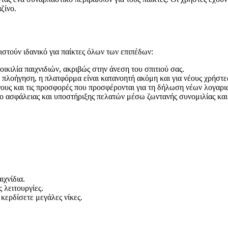
ζίνο.
στούν ιδανικό για παίκτες όλων των επιπέδων:
ικιλία παιχνιδιών, ακριβώς στην άνεση του σπιτιού σας.
 πλοήγηση, η πλατφόρμα είναι κατανοητή ακόμη και για νέους χρήστε
νους και τις προσφορές που προσφέρονται για τη δήλωση νέων λογαρ
δο ασφάλειας και υποστήριξης πελατών μέσω ζωντανής συνομιλίας και 
χνίδια.
 λειτουργίες.
κερδίσετε μεγάλες νίκες.