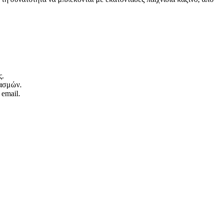
ς.
ιασμών.
email.