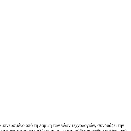
 Εμπνευσμένο από τη λάμψη των νέων τεχνολογιών, συνδυάζει την
τη δυνατότητα να μπλέκονται με εκατοντάδες παιχνίδια καζίνο, από