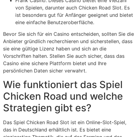
Frank Casino: Dieses Casino bietet eine Vielzahl
von Spielen, darunter auch Chicken Road Slot. Es
ist besonders gut für Anfänger geeignet und bietet
eine einfache Benutzeroberfläche.
Bevor Sie sich für ein Casino entscheiden, sollten Sie die
Anbieter gründlich recherchieren und sicherstellen, dass
sie eine gültige Lizenz haben und sich an die
Vorschriften halten. Stellen Sie auch sicher, dass das
Casino eine sichere Plattform bietet und Ihre
persönlichen Daten sicher verwahrt.
Wie funktioniert das Spiel
Chicken Road und welche
Strategien gibt es?
Das Spiel Chicken Road Slot ist ein Online-Slot-Spiel,
das in Deutschland erhältlich ist. Es bietet eine
einzigartige Thematik, die auf das Farming und das