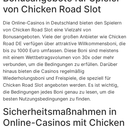
von Chicken Road Slot
Die Online-Casinos in Deutschland bieten den Spielern
von Chicken Road Slot eine Vielzahl von
Bonusangeboten. Viele der großen Anbieter wie Chicken
Road DE verfügen über attraktive Willkommensboni, die
bis zu 1000 Euro umfassen. Diese Boni sind meistens
mit einem Wettbetragsvolumen von 30x oder mehr
verbunden, um die Bedingungen zu erfüllen. Darüber
hinaus bieten die Casinos regelmäßig
Wiederholungsboni und Freispiele, die speziell für
Chicken Road Slot angeboten werden. Es ist wichtig,
die Bedingungen jedes Boni genau zu lesen, um die
besten Nutzungsbedingungen zu finden.
Sicherheitsmaßnahmen in
Online-Casinos mit Chicken