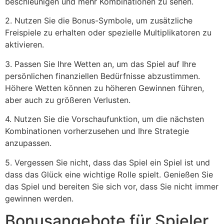
beschleunigen und mehr Kombinationen zu sehen.
2. Nutzen Sie die Bonus-Symbole, um zusätzliche
Freispiele zu erhalten oder spezielle Multiplikatoren zu
aktivieren.
3. Passen Sie Ihre Wetten an, um das Spiel auf Ihre
persönlichen finanziellen Bedürfnisse abzustimmen.
Höhere Wetten können zu höheren Gewinnen führen,
aber auch zu größeren Verlusten.
4. Nutzen Sie die Vorschaufunktion, um die nächsten
Kombinationen vorherzusehen und Ihre Strategie
anzupassen.
5. Vergessen Sie nicht, dass das Spiel ein Spiel ist und
dass das Glück eine wichtige Rolle spielt. Genießen Sie
das Spiel und bereiten Sie sich vor, dass Sie nicht immer
gewinnen werden.
Bonusangebote für Spieler