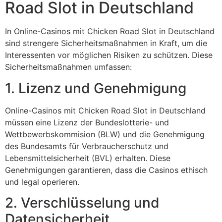
Road Slot in Deutschland
In Online-Casinos mit Chicken Road Slot in Deutschland
sind strengere Sicherheitsmaßnahmen in Kraft, um die
Interessenten vor möglichen Risiken zu schützen. Diese
Sicherheitsmaßnahmen umfassen:
1. Lizenz und Genehmigung
Online-Casinos mit Chicken Road Slot in Deutschland
müssen eine Lizenz der Bundeslotterie- und
Wettbewerbskommision (BLW) und die Genehmigung
des Bundesamts für Verbraucherschutz und
Lebensmittelsicherheit (BVL) erhalten. Diese
Genehmigungen garantieren, dass die Casinos ethisch
und legal operieren.
2. Verschlüsselung und
Datensicherheit