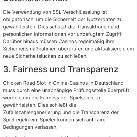
Die Verwendung von SSL-Verschlüsselung ist
obligatorisch, um die Sicherheit der Nutzerdaten zu
gewährleisten. Dies schützt die Transaktionen und
persönlichen Informationen vor unbefugtem Zugriff.
Darüber hinaus müssen Casinos regelmäßig ihre
Sicherheitsmaßnahmen überprüfen und aktualisieren, um
neue Sicherheitslücken zu schließen.
3. Fairness und Transparenz
Chicken Road Slot in Online-Casinos in Deutschland
muss durch eine unabhängige Prüfungsstelle überprüft
werden, um die Fairness der Spielspiele zu
gewährleisten. Dies schließt die
Zufallszahlengenerierung und die Transparenz der
Spielregeln ein. Spieler können sich auf faire
Bedingungen verlassen.