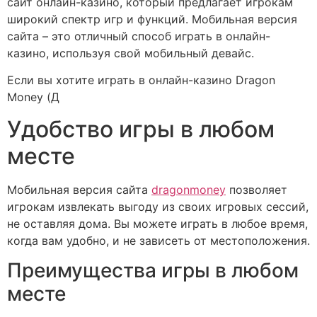
сайт онлайн-казино, который предлагает игрокам
широкий спектр игр и функций. Мобильная версия
сайта – это отличный способ играть в онлайн-
казино, используя свой мобильный девайс.
Если вы хотите играть в онлайн-казино Dragon
Money (Д
Удобство игры в любом
месте
Мобильная версия сайта
dragonmoney
позволяет
игрокам извлекать выгоду из своих игровых сессий,
не оставляя дома. Вы можете играть в любое время,
когда вам удобно, и не зависеть от местоположения.
Преимущества игры в любом
месте