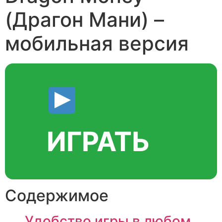
(Драгон Мани) –
мобильная версия
ИГРАТЬ
Содержимое
Удобство игры в любом