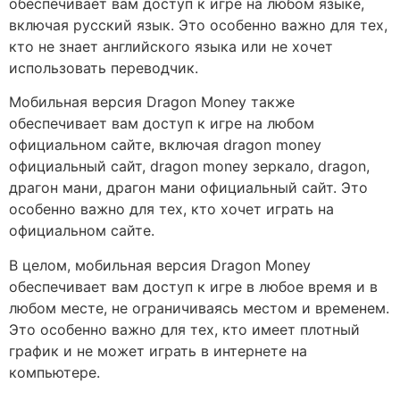
обеспечивает вам доступ к игре на любом языке,
включая русский язык. Это особенно важно для тех,
кто не знает английского языка или не хочет
использовать переводчик.
Мобильная версия Dragon Money также
обеспечивает вам доступ к игре на любом
официальном сайте, включая dragon money
официальный сайт, dragon money зеркало, dragon,
драгон мани, драгон мани официальный сайт. Это
особенно важно для тех, кто хочет играть на
официальном сайте.
В целом, мобильная версия Dragon Money
обеспечивает вам доступ к игре в любое время и в
любом месте, не ограничиваясь местом и временем.
Это особенно важно для тех, кто имеет плотный
график и не может играть в интернете на
компьютере.