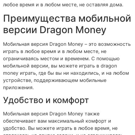
любое время и в любом месте, не оставляя дома.
Преимущества мобильной
версии Dragon Money
Мобильная версия Dragon Money – это возможность
играть в любое время и в любом месте, не
ограничиваясь местом и временем. С помощью
мобильной версии, вы можете играть в dragon
money играть, где бы вы ни находились, и на любом
устройстве, поддерживающем мобильные
приложения.
Удобство и комфорт
Мобильная версия Dragon Money также
обеспечивает вам максимальный комфорт и
удобство. Вы можете играть в любое время, не