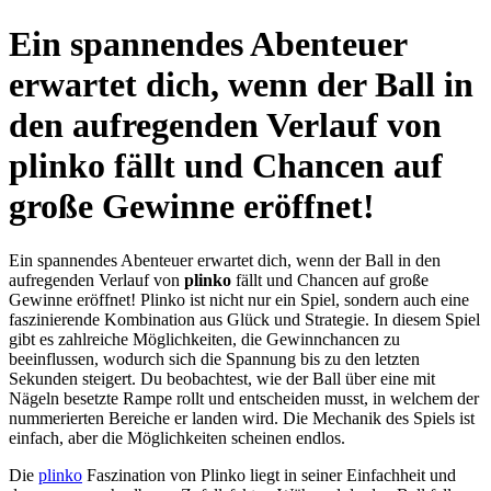
Ein spannendes Abenteuer
erwartet dich, wenn der Ball in
den aufregenden Verlauf von
plinko fällt und Chancen auf
große Gewinne eröffnet!
Ein spannendes Abenteuer erwartet dich, wenn der Ball in den
aufregenden Verlauf von
plinko
fällt und Chancen auf große
Gewinne eröffnet! Plinko ist nicht nur ein Spiel, sondern auch eine
faszinierende Kombination aus Glück und Strategie. In diesem Spiel
gibt es zahlreiche Möglichkeiten, die Gewinnchancen zu
beeinflussen, wodurch sich die Spannung bis zu den letzten
Sekunden steigert. Du beobachtest, wie der Ball über eine mit
Nägeln besetzte Rampe rollt und entscheiden musst, in welchem der
nummerierten Bereiche er landen wird. Die Mechanik des Spiels ist
einfach, aber die Möglichkeiten scheinen endlos.
Die
plinko
Faszination von Plinko liegt in seiner Einfachheit und