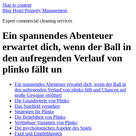
Skip to content
Blue Heart Property Management
Expert commercial cleaning services
Ein spannendes Abenteuer
erwartet dich, wenn der Ball in
den aufregenden Verlauf von
plinko fällt un
Ein spannendes Abenteuer erwartet dich, wenn der Ball in
den aufregenden Verlauf von plinko fällt und Chancen auf
große Gewinne eröffnet!
Die Grundregeln von Plinko
Das Spielfeld verstehen
Strategien für Plinko
Die Beliebtheit von Plinko
Verfügbare Varianten von Plinko
Die psychologischen Aspekte des Spiels
Fazit und Empfehlungen