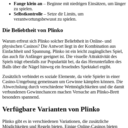
Fange klein an
– Beginne mit niedrigen Einsätzen, um länger
zu spielen.
Selbstkontrolle
– Setze dir Limits, um
verantwortungsbewusst zu spielen.
Die Beliebtheit von Plinko
Warum erfreut sich Plinko solcher Beliebtheit in Online- und
physischen Casinos? Die Antwort liegt in der Kombination aus
Einfachheit und Spannung. Plinko ist ein leicht zugängliches Spiel,
das auch für Anfänger geeignet ist. Die visuelle Attraktivität des
Spiels trägt ebenfalls zur Popularität bei, da das Herunterfallen des
Balls über die Nägel hinweg ein fesselndes Spektakel ergibt.
Zusätzlich verbindet es soziale Elemente, da viele Spieler in einer
Casino-Umgebung gemeinsam um Gewinne kämpfen können. Die
Abwechslung durch verschiedene Wettmöglichkeiten und die damit
verbundenen Gewinnchancen machen Versuche am Plinko-Brett
besonders spannend.
Verfügbare Varianten von Plinko
Plinko gibt es in verschiedenen Variationen, die zusätzliche
Möglichkeiten und Regeln bieten. Einige Online-Casinos bieten