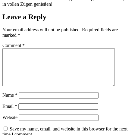
in vollen Zügen genießen!
Leave a Reply
Your email address will not be published.
Required fields are
marked
*
Comment
*
Name
*
Email
*
Website
Save my name, email, and website in this browser for the next
time I comment.