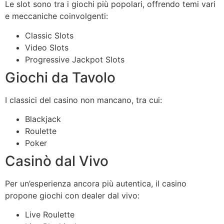
Le slot sono tra i giochi più popolari, offrendo temi vari
e meccaniche coinvolgenti:
Classic Slots
Video Slots
Progressive Jackpot Slots
Giochi da Tavolo
I classici del casino non mancano, tra cui:
Blackjack
Roulette
Poker
Casinò dal Vivo
Per un’esperienza ancora più autentica, il casino
propone giochi con dealer dal vivo:
Live Roulette