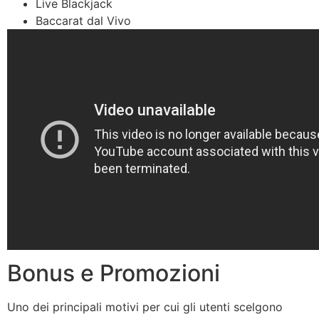
Live Blackjack
Baccarat dal Vivo
Bonus e Promozioni
Uno dei principali motivi per cui gli utenti scelgono