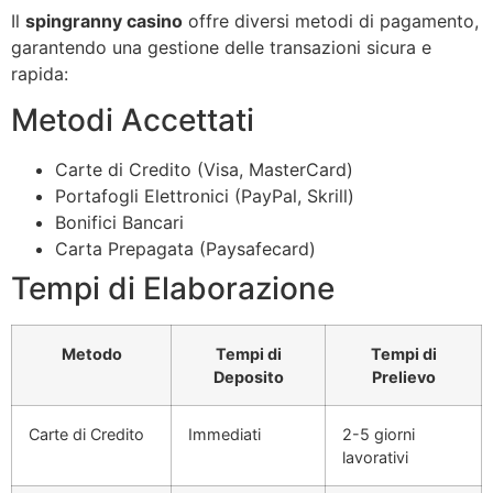
Il
spingranny casino
offre diversi metodi di pagamento,
garantendo una gestione delle transazioni sicura e
rapida:
Metodi Accettati
Carte di Credito (Visa, MasterCard)
Portafogli Elettronici (PayPal, Skrill)
Bonifici Bancari
Carta Prepagata (Paysafecard)
Tempi di Elaborazione
Metodo
Tempi di
Tempi di
Deposito
Prelievo
Carte di Credito
Immediati
2-5 giorni
lavorativi