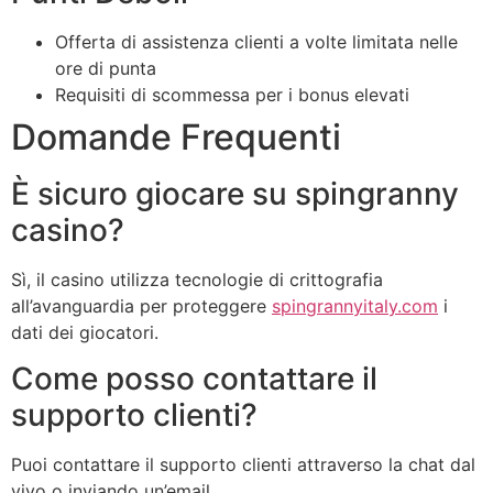
Offerta di assistenza clienti a volte limitata nelle
ore di punta
Requisiti di scommessa per i bonus elevati
Domande Frequenti
È sicuro giocare su spingranny
casino?
Sì, il casino utilizza tecnologie di crittografia
all’avanguardia per proteggere
spingrannyitaly.com
i
dati dei giocatori.
Come posso contattare il
supporto clienti?
Puoi contattare il supporto clienti attraverso la chat dal
vivo o inviando un’email.