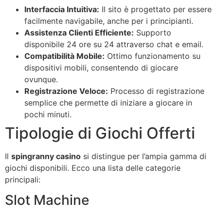
Interfaccia Intuitiva:
Il sito è progettato per essere
facilmente navigabile, anche per i principianti.
Assistenza Clienti Efficiente:
Supporto
disponibile 24 ore su 24 attraverso chat e email.
Compatibilità Mobile:
Ottimo funzionamento su
dispositivi mobili, consentendo di giocare
ovunque.
Registrazione Veloce:
Processo di registrazione
semplice che permette di iniziare a giocare in
pochi minuti.
Tipologie di Giochi Offerti
Il
spingranny casino
si distingue per l’ampia gamma di
giochi disponibili. Ecco una lista delle categorie
principali:
Slot Machine