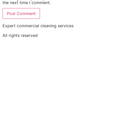
the next time I comment.
Expert commercial cleaning services
All rights reserved