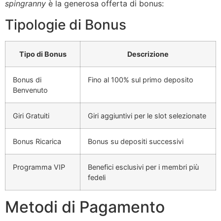
spingranny
è la generosa offerta di bonus:
Tipologie di Bonus
Tipo di Bonus
Descrizione
Bonus di
Fino al 100% sul primo deposito
Benvenuto
Giri Gratuiti
Giri aggiuntivi per le slot selezionate
Bonus Ricarica
Bonus su depositi successivi
Programma VIP
Benefici esclusivi per i membri più
fedeli
Metodi di Pagamento