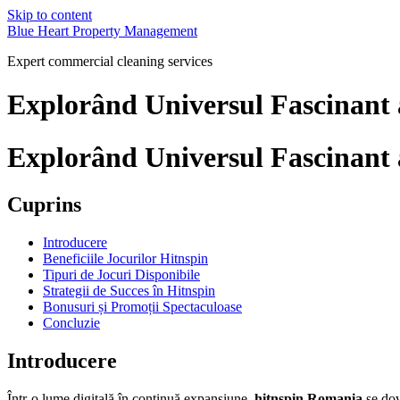
Skip to content
Blue Heart Property Management
Expert commercial cleaning services
Explorând Universul Fascinant 
Explorând Universul Fascinant 
Cuprins
Introducere
Beneficiile Jocurilor Hitnspin
Tipuri de Jocuri Disponibile
Strategii de Succes în Hitnspin
Bonusuri și Promoții Spectaculoase
Concluzie
Introducere
Într-o lume digitală în continuă expansiune,
hitnspin Romania
se dov