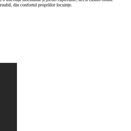
nabil, din confortul propriilor locuințe.