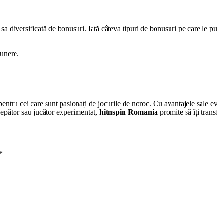
 sa diversificată de bonusuri. Iată câteva tipuri de bonusuri pe care le put
punere.
ntru cei care sunt pasionați de jocurile de noroc. Cu avantajele sale evi
începător sau jucător experimentat,
hitnspin Romania
promite să îți tran
*