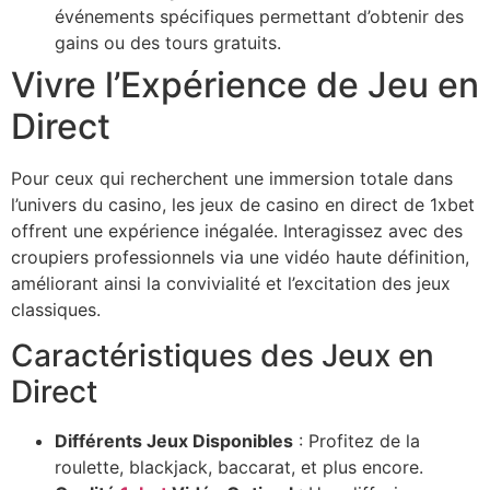
événements spécifiques permettant d’obtenir des
gains ou des tours gratuits.
Vivre l’Expérience de Jeu en
Direct
Pour ceux qui recherchent une immersion totale dans
l’univers du casino, les jeux de casino en direct de 1xbet
offrent une expérience inégalée. Interagissez avec des
croupiers professionnels via une vidéo haute définition,
améliorant ainsi la convivialité et l’excitation des jeux
classiques.
Caractéristiques des Jeux en
Direct
Différents Jeux Disponibles
: Profitez de la
roulette, blackjack, baccarat, et plus encore.