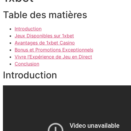
Table des matières
Introduction
Jeux Disponibles sur 1xbet
Avantages de 1xbet Casino
Bonus et Promotions Exceptionnels
Vivre l’Expérience de Jeu en Direct
Conclusion
Introduction