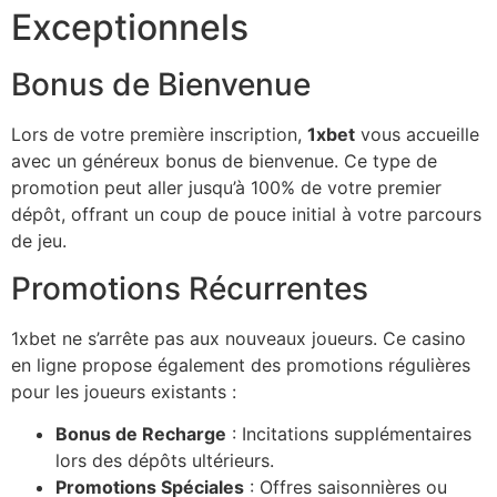
Exceptionnels
Bonus de Bienvenue
Lors de votre première inscription,
1xbet
vous accueille
avec un généreux bonus de bienvenue. Ce type de
promotion peut aller jusqu’à 100% de votre premier
dépôt, offrant un coup de pouce initial à votre parcours
de jeu.
Promotions Récurrentes
1xbet ne s’arrête pas aux nouveaux joueurs. Ce casino
en ligne propose également des promotions régulières
pour les joueurs existants :
Bonus de Recharge
: Incitations supplémentaires
lors des dépôts ultérieurs.
Promotions Spéciales
: Offres saisonnières ou