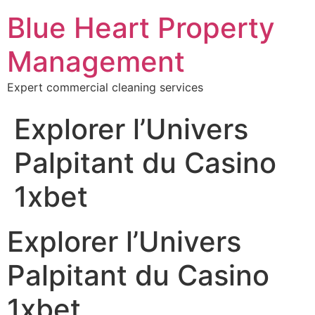
Blue Heart Property
Management
Expert commercial cleaning services
Explorer l’Univers
Palpitant du Casino
1xbet
Explorer l’Univers
Palpitant du Casino
1xbet