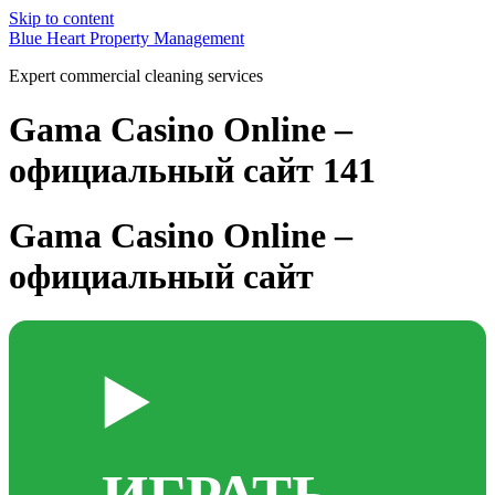
Skip to content
Blue Heart Property Management
Expert commercial cleaning services
Gama Casino Online –
официальный сайт 141
Gama Casino Online –
официальный сайт
▶️