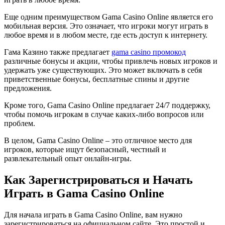
Еще одним преимуществом Gama Casino Online является его
мобильная версия. Это означает, что игроки могут играть в
любое время и в любом месте, где есть доступ к интернету.
Гама Казино также предлагает
gama casino промокод
различные бонусы и акции, чтобы привлечь новых игроков и
удержать уже существующих. Это может включать в себя
приветственные бонусы, бесплатные спины и другие
предложения.
Кроме того, Gama Casino Online предлагает 24/7 поддержку,
чтобы помочь игрокам в случае каких-либо вопросов или
проблем.
В целом, Gama Casino Online – это отличное место для
игроков, которые ищут безопасный, честный и
развлекательный опыт онлайн-игры.
Как Зарегистрироваться и Начать
Играть в Gama Casino Online
Для начала играть в Gama Casino Online, вам нужно
зарегистрироваться на официальном сайте. Это простой и