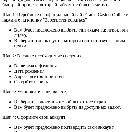
быстрый процесс, который займет не более 5 минут.
Шаг 1: Перейдите на официальный сайт Gama Casino Online и
нажмите на кнопку "Зарегистрироваться".
Вам будет предложено выбрать тип аккаунта: игрок или
дилер.
Выберите тип аккаунта, который соответствует вашим
целям.
Шаг 2: Введите необходимые сведения:
Ваше имя и фамилия.
Дата рождения.
Адрес электронной почты.
Создайте пароль.
Шаг 3: Установите вашу валюту:
Выберите валюту, в которой вы хотите играть.
Вам будет предложено выбрать из доступных валют.
Шаг 4: Оформите свой аккаунт:
Вам будет предложено подтвердить свой аккаунт.