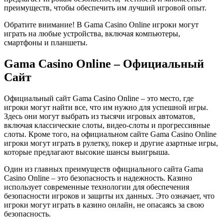
преимуществ, чтобы обеспечить им лучший игровой опыт.
Обратите внимание! В Gama Casino Online игроки могут
играть на любые устройства, включая компьютеры,
смартфоны и планшеты.
Gama Casino Online – Официальный
Сайт
Официальный сайт Gama Casino Online – это место, где
игроки могут найти все, что им нужно для успешной игры.
Здесь они могут выбрать из тысячи игровых автоматов,
включая классические слоты, видео-слоты и прогрессивные
слоты. Кроме того, на официальном сайте Gama Casino Online
игроки могут играть в рулетку, покер и другие азартные игры,
которые предлагают высокие шансы выигрыша.
Один из главных преимуществ официального сайта Gama
Casino Online – это безопасность и надежность. Казино
использует современные технологии для обеспечения
безопасности игроков и защиты их данных. Это означает, что
игроки могут играть в казино онлайн, не опасаясь за свою
безопасность.