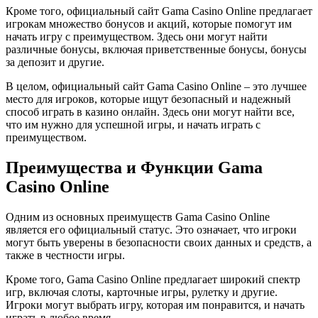
Кроме того, официальный сайт Gama Casino Online предлагает
игрокам множество бонусов и акций, которые помогут им
начать игру с преимуществом. Здесь они могут найти
различные бонусы, включая приветственные бонусы, бонусы
за депозит и другие.
В целом, официальный сайт Gama Casino Online – это лучшее
место для игроков, которые ищут безопасный и надежный
способ играть в казино онлайн. Здесь они могут найти все,
что им нужно для успешной игры, и начать играть с
преимуществом.
Преимущества и Функции Gama
Casino Online
Одним из основных преимуществ Gama Casino Online
является его официальный статус. Это означает, что игроки
могут быть уверены в безопасности своих данных и средств, а
также в честности игры.
Кроме того, Gama Casino Online предлагает широкий спектр
игр, включая слоты, карточные игры, рулетку и другие.
Игроки могут выбрать игру, которая им понравится, и начать
играть в любое время.