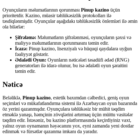
Oyunçuların məlumatlarının qorunması
Pinup kazino
üçün
prioritetdir. Kazino, müasir təhlükəsizlik protokolları ilə
təsdiqlənmişdir. Oyunçular aşağıdakı təhlükəsizlik önlemləri ilə əmin
ola bilərlər:
Şifrələmə:
Məlumatların şifrələnməsi, oyunçuların şəxsi və
maliyyə məlumatlarının qorunmasını təmin edir.
İcazə:
Pinup kazino, lisenziyalı və hüquqi qaydalara uyğun
fəaliyyət göstərir.
Ədalətli Oyun:
Оyunların nəticələri təsadüfi ədəd (RNG)
generatorları ilə idarə olunur, bu isə ədalətli oyun şəraitini
təmin edir.
Nəticə
Beləliklə,
Pinup kazino
, estetik baxımdan cəlbedici, geniş oyun
seçimləri və mükafatlandırma sistemi ilə Azərbaycan oyun bazarında
öz yerini qazanmışdır. Oyunçulara təhlükəsiz bir mühit təqdim
etməklə yanaşı, həmçinin zövqlərini artırmaq üçün müittu vasitələr
təqdim edir. İstəsəniz, bu kazino platformasında keçirdiyiniz vaxt,
yalnız oyun oynamanın həyəcanını yox, eyni zamanda yeni dostlar
edinmək və fürsətlər qazanma imkanı da yaradır.