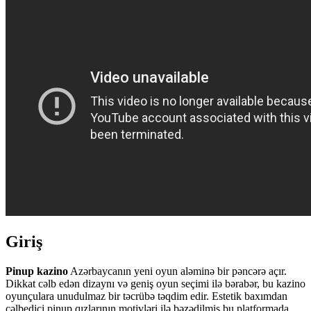
Giriş
Pinup kazino
Azərbaycanın yeni oyun aləminə bir pəncərə açır.
Dikkat cəlb edən dizaynı və geniş oyun seçimi ilə bərabər, bu kazino
oyunçulara unudulmaz bir təcrübə təqdim edir. Estetik baxımdan
cəlbedici pinup qızlarının motivləri ilə bəzədilmiş bu platformada,