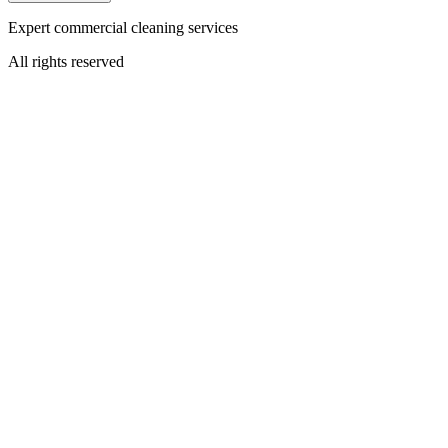
Expert commercial cleaning services
All rights reserved