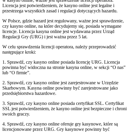
w kasyno online, ważne jest sprawdzenie licencji operatora.
Licencja jest potwierdzeniem, że kasyno online jest legalne i
przestrzega wszystkich zasad i regulacji dotyczących hazardu.
W Polsce, gdzie hazard jest regulowany, ważne jest sprawdzenie,
czy kasyno online, na które decydujemy się, posiada wymagane
licencje. Licencja kasyna online jest wydawana przez Urząd
Regulacji Gry (URG) i jest ważna przez 5 lat.
W celu sprawdzenia licencji operatora, należy przeprowadzić
następujące kroki:
1. Sprawdź, czy kasyno online posiada licencję URG. Licencja
powinna być widoczna na stronie kasyna online, w sekcji “O nas”
lub “O firmie”.
2. Sprawdź, czy kasyno online jest zarejestrowane w Urzędzie
Skarbowym. Kasyna online powinny być zarejestrowane jako
przedsiębiorstwa hazardowe.
3. Sprawdź, czy kasyno online posiada certyfikat SSL. Certyfikat
SSL jest potwierdzeniem, że kasyno online jest bezpieczne i chroni
swoich graczy.
4. Sprawdź, czy kasyno online oferuje gry kasynowe, które są
licencjonowane przez URG. Gry kasynowe powinny być