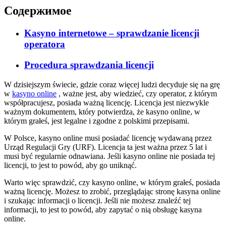
Содержимое
Kasyno internetowe – sprawdzanie licencji
operatora
Procedura sprawdzania licencji
W dzisiejszym świecie, gdzie coraz więcej ludzi decyduje się na grę
w
kasyno online
, ważne jest, aby wiedzieć, czy operator, z którym
współpracujesz, posiada ważną licencję. Licencja jest niezwykle
ważnym dokumentem, który potwierdza, że kasyno online, w
którym grałeś, jest legalne i zgodne z polskimi przepisami.
W Polsce, kasyno online musi posiadać licencję wydawaną przez
Urząd Regulacji Gry (URF). Licencja ta jest ważna przez 5 lat i
musi być regularnie odnawiana. Jeśli kasyno online nie posiada tej
licencji, to jest to powód, aby go uniknąć.
Warto więc sprawdzić, czy kasyno online, w którym grałeś, posiada
ważną licencję. Możesz to zrobić, przeglądając stronę kasyna online
i szukając informacji o licencji. Jeśli nie możesz znaleźć tej
informacji, to jest to powód, aby zapytać o nią obsługę kasyna
online.