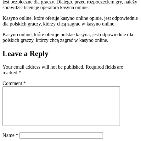
jest bezpieczne dla graczy. Dlatego, przed rozpoczęciem gry, należy
sprawdzić licencję operatora kasyna online.
Kasyno online, które oferuje kasyno online opinie, jest odpowiednie
dla polskich graczy, którzy chcą zagrać w kasyno online.
Kasyno online, które oferuje polskie kasyna, jest odpowiednie dla
polskich graczy, którzy chcą zagrać w kasyno online.
Leave a Reply
Your email address will not be published.
Required fields are
marked
*
Comment
*
Name
*