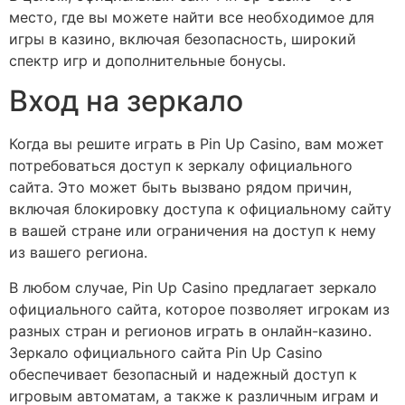
место, где вы можете найти все необходимое для
игры в казино, включая безопасность, широкий
спектр игр и дополнительные бонусы.
Вход на зеркало
Когда вы решите играть в Pin Up Casino, вам может
потребоваться доступ к зеркалу официального
сайта. Это может быть вызвано рядом причин,
включая блокировку доступа к официальному сайту
в вашей стране или ограничения на доступ к нему
из вашего региона.
В любом случае, Pin Up Casino предлагает зеркало
официального сайта, которое позволяет игрокам из
разных стран и регионов играть в онлайн-казино.
Зеркало официального сайта Pin Up Casino
обеспечивает безопасный и надежный доступ к
игровым автоматам, а также к различным играм и