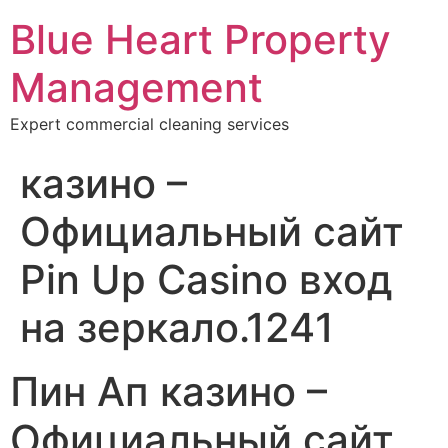
Blue Heart Property
Management
Expert commercial cleaning services
казино –
Официальный сайт
Pin Up Casino вход
на зеркало.1241
Пин Ап казино –
Официальный сайт