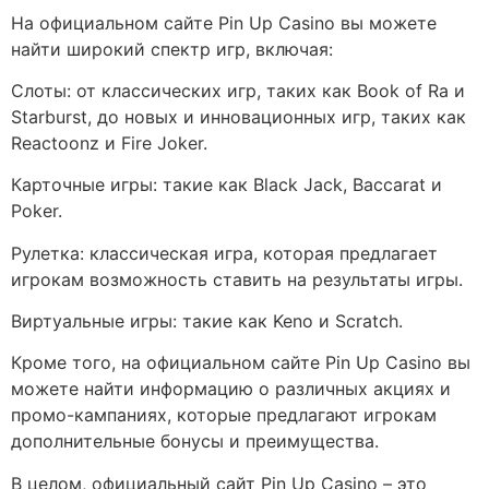
На официальном сайте Pin Up Casino вы можете
найти широкий спектр игр, включая:
Слоты: от классических игр, таких как Book of Ra и
Starburst, до новых и инновационных игр, таких как
Reactoonz и Fire Joker.
Карточные игры: такие как Black Jack, Baccarat и
Poker.
Рулетка: классическая игра, которая предлагает
игрокам возможность ставить на результаты игры.
Виртуальные игры: такие как Keno и Scratch.
Кроме того, на официальном сайте Pin Up Casino вы
можете найти информацию о различных акциях и
промо-кампаниях, которые предлагают игрокам
дополнительные бонусы и преимущества.
В целом, официальный сайт Pin Up Casino – это