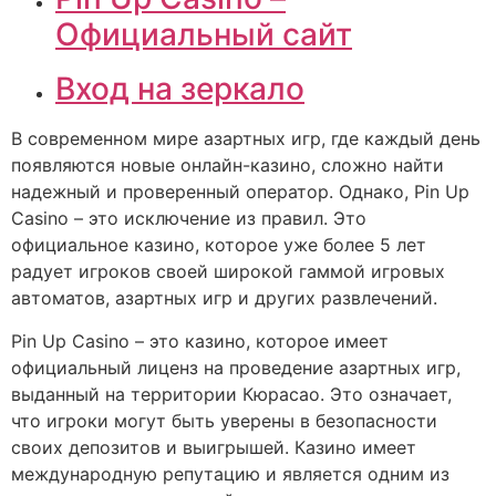
Официальный сайт
Вход на зеркало
В современном мире азартных игр, где каждый день
появляются новые онлайн-казино, сложно найти
надежный и проверенный оператор. Однако, Pin Up
Casino – это исключение из правил. Это
официальное казино, которое уже более 5 лет
радует игроков своей широкой гаммой игровых
автоматов, азартных игр и других развлечений.
Pin Up Casino – это казино, которое имеет
официальный лиценз на проведение азартных игр,
выданный на территории Кюрасао. Это означает,
что игроки могут быть уверены в безопасности
своих депозитов и выигрышей. Казино имеет
международную репутацию и является одним из