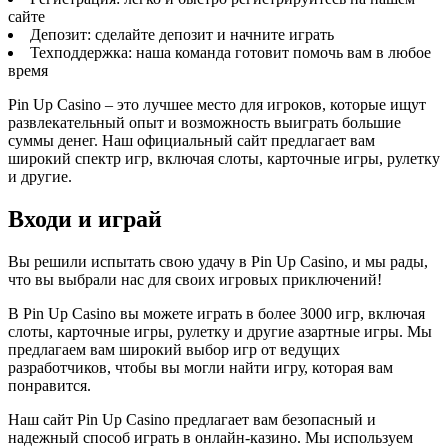
сайте
Депозит: сделайте депозит и начните играть
Техподдержка: наша команда готовит помочь вам в любое
время
Pin Up Casino – это лучшее место для игроков, которые ищут
развлекательный опыт и возможность выиграть большие
суммы денег. Наш официальный сайт предлагает вам
широкий спектр игр, включая слоты, карточные игры, рулетку
и другие.
Входи и играй
Вы решили испытать свою удачу в Pin Up Casino, и мы рады,
что вы выбрали нас для своих игровых приключений!
В Pin Up Casino вы можете играть в более 3000 игр, включая
слоты, карточные игры, рулетку и другие азартные игры. Мы
предлагаем вам широкий выбор игр от ведущих
разработчиков, чтобы вы могли найти игру, которая вам
понравится.
Наш сайт Pin Up Casino предлагает вам безопасный и
надежный способ играть в онлайн-казино. Мы используем