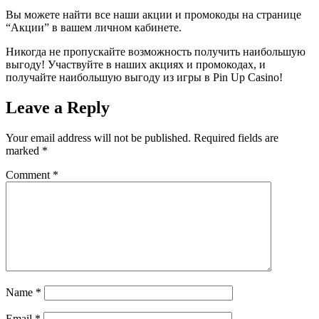
Вы можете найти все наши акции и промокоды на странице
“Акции” в вашем личном кабинете.
Никогда не пропускайте возможность получить наибольшую
выгоду! Участвуйте в наших акциях и промокодах, и
получайте наибольшую выгоду из игры в Pin Up Casino!
Leave a Reply
Your email address will not be published.
Required fields are
marked
*
Comment
*
Name
*
Email
*