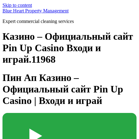
Skip to content
Blue Heart Property Management
Expert commercial cleaning services
Казино – Официальный сайт
Pin Up Casino Входи и
играй.11968
Пин Ап Казино –
Официальный сайт Pin Up
Casino | Входи и играй
▶️