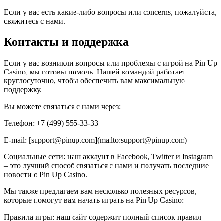
Если у вас есть какие-либо вопросы или concerns, пожалуйста,
свяжитесь с нами.
Контакты и поддержка
Если у вас возникли вопросы или проблемы с игрой на Pin Up
Casino, мы готовы помочь. Нашей командой работает
круглосуточно, чтобы обеспечить вам максимальную
поддержку.
Вы можете связаться с нами через:
Телефон: +7 (499) 555-33-33
E-mail: [support@pinup.com](mailto:support@pinup.com)
Социальные сети: наш аккаунт в Facebook, Twitter и Instagram
– это лучший способ связаться с нами и получать последние
новости о Pin Up Casino.
Мы также предлагаем вам несколько полезных ресурсов,
которые помогут вам начать играть на Pin Up Casino:
Правила игры: наш сайт содержит полный список правил