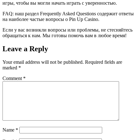
игры, чтобы вы могли начать играть с уверенностью.
FAQ: наш раздел Frequently Asked Questions содержит ответы
на наиболее частые вопросы о Pin Up Casino.
Если у вас возникли вопросы или проблемы, не стесняйтесь
обращаться к нам. Мы готовы помочь вам в любое время!
Leave a Reply
Your email address will not be published.
Required fields are
marked
*
Comment
*
Name
*