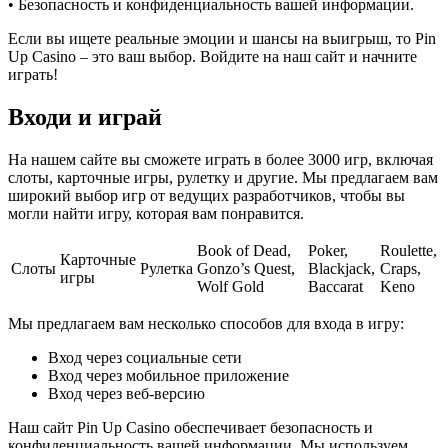
• Безопасность и конфиденциальность вашей информации.
Если вы ищете реальные эмоции и шансы на выигрыш, то Pin
Up Casino – это ваш выбор. Войдите на наш сайт и начните
играть!
Входи и играй
На нашем сайте вы сможете играть в более 3000 игр, включая
слоты, карточные игры, рулетку и другие. Мы предлагаем вам
широкий выбор игр от ведущих разработчиков, чтобы вы
могли найти игру, которая вам понравится.
Book of Dead,
Poker,
Roulette,
Карточные
Слоты
Рулетка
Gonzo’s Quest,
Blackjack,
Craps,
игры
Wolf Gold
Baccarat
Keno
Мы предлагаем вам несколько способов для входа в игру:
Вход через социальные сети
Вход через мобильное приложение
Вход через веб-версию
Наш сайт Pin Up Casino обеспечивает безопасность и
конфиденциальность вашей информации. Мы используем