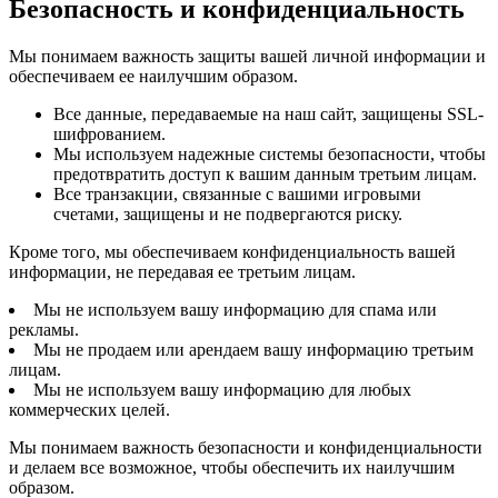
Безопасность и конфиденциальность
Мы понимаем важность защиты вашей личной информации и
обеспечиваем ее наилучшим образом.
Все данные, передаваемые на наш сайт, защищены SSL-
шифрованием.
Мы используем надежные системы безопасности, чтобы
предотвратить доступ к вашим данным третьим лицам.
Все транзакции, связанные с вашими игровыми
счетами, защищены и не подвергаются риску.
Кроме того, мы обеспечиваем конфиденциальность вашей
информации, не передавая ее третьим лицам.
Мы не используем вашу информацию для спама или
рекламы.
Мы не продаем или арендаем вашу информацию третьим
лицам.
Мы не используем вашу информацию для любых
коммерческих целей.
Мы понимаем важность безопасности и конфиденциальности
и делаем все возможное, чтобы обеспечить их наилучшим
образом.