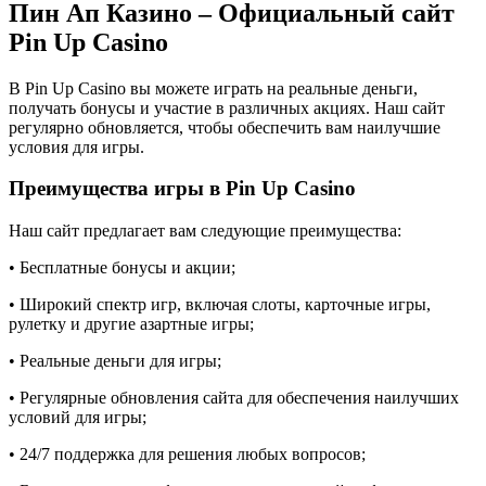
Пин Ап Казино – Официальный сайт
Pin Up Casino
В Pin Up Casino вы можете играть на реальные деньги,
получать бонусы и участие в различных акциях. Наш сайт
регулярно обновляется, чтобы обеспечить вам наилучшие
условия для игры.
Преимущества игры в Pin Up Casino
Наш сайт предлагает вам следующие преимущества:
• Бесплатные бонусы и акции;
• Широкий спектр игр, включая слоты, карточные игры,
рулетку и другие азартные игры;
• Реальные деньги для игры;
• Регулярные обновления сайта для обеспечения наилучших
условий для игры;
• 24/7 поддержка для решения любых вопросов;