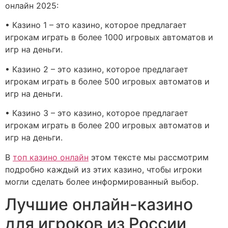
онлайн 2025:
• Казино 1 – это казино, которое предлагает
игрокам играть в более 1000 игровых автоматов и
игр на деньги.
• Казино 2 – это казино, которое предлагает
игрокам играть в более 500 игровых автоматов и
игр на деньги.
• Казино 3 – это казино, которое предлагает
игрокам играть в более 200 игровых автоматов и
игр на деньги.
В
топ казино онлайн
этом тексте мы рассмотрим
подробно каждый из этих казино, чтобы игроки
могли сделать более информированный выбор.
Лучшие онлайн-казино
для игроков из России