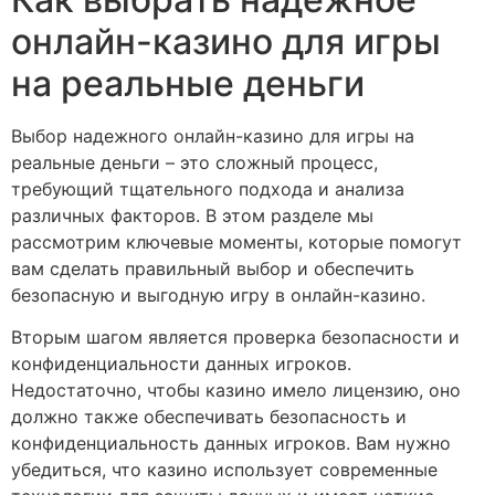
онлайн-казино для игры
на реальные деньги
Выбор надежного онлайн-казино для игры на
реальные деньги – это сложный процесс,
требующий тщательного подхода и анализа
различных факторов. В этом разделе мы
рассмотрим ключевые моменты, которые помогут
вам сделать правильный выбор и обеспечить
безопасную и выгодную игру в онлайн-казино.
Вторым шагом является проверка безопасности и
конфиденциальности данных игроков.
Недостаточно, чтобы казино имело лицензию, оно
должно также обеспечивать безопасность и
конфиденциальность данных игроков. Вам нужно
убедиться, что казино использует современные