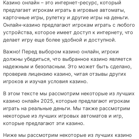
Казино онлайн – это интернет-ресурс, который
предлагает игрокам играть в игровые автоматы,
карточные игры, рулетку и другие игры на деньги.
Онлайн-казино предлагают игрокам играть с любого
устройства, которое имеет доступ к интернету, что
делает игру еще более удобной и доступной.
Важно! Перед выбором казино онлайн, игроки
должны убедиться, что выбранное казино является
надежным и безопасным. Это может быть сделано,
проверив лицензию казино, читая отзывы других
игроков и изучая условия казино.
В этом тексте мы рассмотрим некоторые из лучших
казино онлайн 2025, которые предлагают игрокам
играть на реальные деньги. Мы также рассмотрим
некоторые из лучших игровых автоматов и игр,
которые предлагают эти казино.
Ниже мы рассмотрим некоторые из лучших казино