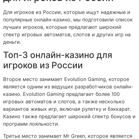
Для игроков из России, которые ищут надежные и
популярные онлайн-казино, мы подготовили список
лучших игроков, которые предлагают широкий
спектр игровых автоматов, слотов и других игр на
деньги.
Топ-3 онлайн-казино для
игроков из России
Второе место занимает Evolution Gaming, которое
является одним из ведущих разработчиков онлайн-
казино. Evolution Gaming предлагает более 100
игровых автоматов и слотов, а также несколько
вариантов живых игр, включая рулетку и бэккарат.
Казино также предлагает широкий спектр бонусов и
программ лояльности.
Третье место занимает Mr Green, которое является