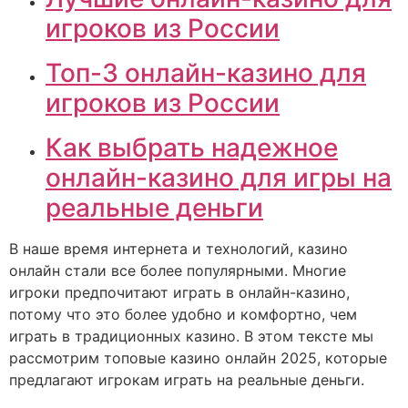
игроков из России
Топ-3 онлайн-казино для
игроков из России
Как выбрать надежное
онлайн-казино для игры на
реальные деньги
В наше время интернета и технологий, казино
онлайн стали все более популярными. Многие
игроки предпочитают играть в онлайн-казино,
потому что это более удобно и комфортно, чем
играть в традиционных казино. В этом тексте мы
рассмотрим топовые казино онлайн 2025, которые
предлагают игрокам играть на реальные деньги.