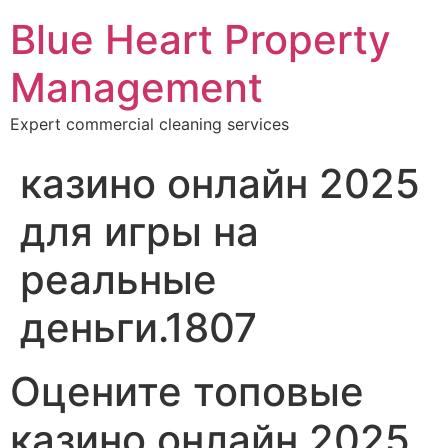
Blue Heart Property
Management
Expert commercial cleaning services
казино онлайн 2025
для игры на
реальные
деньги.1807
Оцените топовые
казино онлайн 2025