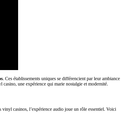
os
. Ces établissements uniques se différencient par leur ambiance
nyl casino, une expérience qui marie nostalgie et modernité.
 vinyl casinos, l’expérience audio joue un rôle essentiel. Voici