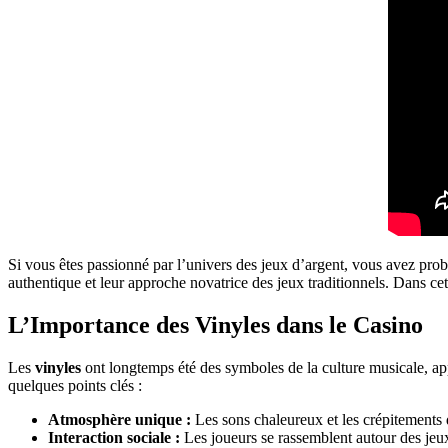
Si vous êtes passionné par l’univers des jeux d’argent, vous avez pr
authentique et leur approche novatrice des jeux traditionnels. Dans cet
L’Importance des Vinyles dans le Casino
Les
vinyles
ont longtemps été des symboles de la culture musicale, appo
quelques points clés :
Atmosphère unique :
Les sons chaleureux et les crépitements
Interaction sociale :
Les joueurs se rassemblent autour des jeux