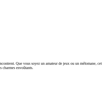
e rencontrent. Que vous soyez un amateur de jeux ou un mélomane, cet
ses charmes envoûtants.