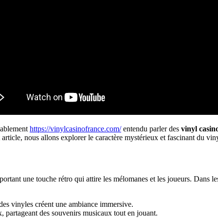
obablement
https://vinylcasinofrance.com/
entendu parler des
vinyl casin
 article, nous allons explorer le caractère mystérieux et fascinant du vi
rtant une touche rétro qui attire les mélomanes et les joueurs. Dans les
 des vinyles créent une ambiance immersive.
, partageant des souvenirs musicaux tout en jouant.