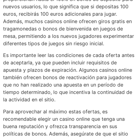
nuevos usuarios, lo que significa que si depositas 100
euros, recibirás 100 euros adicionales para jugar.
Además, muchos casinos online ofrecen giros gratis en
tragamonedas o bonos de bienvenida en juegos de
mesa, permitiendo a los nuevos jugadores experimentar
diferentes tipos de juegos sin riesgo inicial.
Es importante leer las condiciones de cada oferta antes
de aceptarla, ya que pueden incluir requisitos de
apuesta y plazos de expiración. Algunos casinos online
también ofrecen bonos de reactivación para jugadores
que no han realizado una apuesta en un período de
tiempo determinado, lo que incentiva la continuidad de
la actividad en el sitio.
Para aprovechar al máximo estas ofertas, es
recomendable elegir un casino online que tenga una
buena reputación y ofrezca transparencia en sus
políticas de bonos. Además, asegúrate de que el sitio