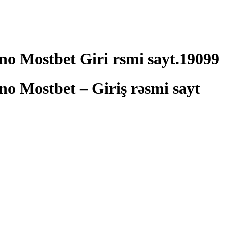
o Mostbet Giri rsmi sayt.19099
o Mostbet – Giriş rəsmi sayt