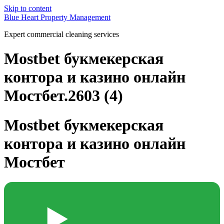
Skip to content
Blue Heart Property Management
Expert commercial cleaning services
Mostbet букмекерская
контора и казино онлайн
Мостбет.2603 (4)
Mostbet букмекерская
контора и казино онлайн
Мостбет
▶️