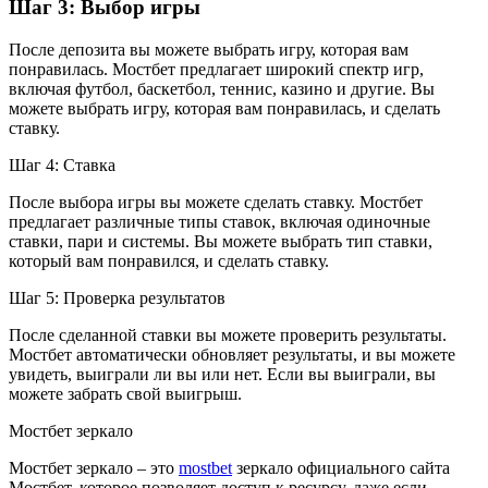
Шаг 3: Выбор игры
После депозита вы можете выбрать игру, которая вам
понравилась. Мостбет предлагает широкий спектр игр,
включая футбол, баскетбол, теннис, казино и другие. Вы
можете выбрать игру, которая вам понравилась, и сделать
ставку.
Шаг 4: Ставка
После выбора игры вы можете сделать ставку. Мостбет
предлагает различные типы ставок, включая одиночные
ставки, пари и системы. Вы можете выбрать тип ставки,
который вам понравился, и сделать ставку.
Шаг 5: Проверка результатов
После сделанной ставки вы можете проверить результаты.
Мостбет автоматически обновляет результаты, и вы можете
увидеть, выиграли ли вы или нет. Если вы выиграли, вы
можете забрать свой выигрыш.
Мостбет зеркало
Мостбет зеркало – это
mostbet
зеркало официального сайта
Мостбет, которое позволяет доступ к ресурсу, даже если