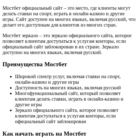
Мостбет официальный сайт – это место, где клиенты могут
делать ставки на спорт, играть в онлайн-казино и другие
игры. Сайт доступен на многих языках, включая русский, что
делает его доступным для клиентов из многих стран.
Мостбет зеркало – это зеркало официального сайта, которое
позволяет клиентам доступаться к услугам конторы, если
официальный сайт заблокирован в их стране. Зеркало
доступно на многих языках, включая русский.
Преимущества Мостбет
Широкий спектр услуг, включая ставки на спорт,
онлайн-казино и другие игры
Доступность на многих языках, включая русский
Многофункциональный сайт, который позволяет
клиентам делать ставки, играть в онлайн-казино и
другие игры
Зеркало официального сайта, которое позволяет
клиентам доступаться к услугам конторы, если
официальный сайт заблокирован
Как начать играть на Мостбет