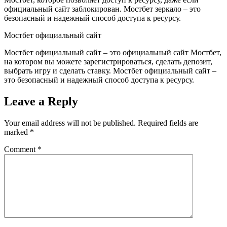
официальный сайт заблокирован. Мостбет зеркало – это
безопасный и надежный способ доступа к ресурсу.
Мостбет официальный сайт
Мостбет официальный сайт – это официальный сайт Мостбет,
на котором вы можете зарегистрироваться, сделать депозит,
выбрать игру и сделать ставку. Мостбет официальный сайт –
это безопасный и надежный способ доступа к ресурсу.
Leave a Reply
Your email address will not be published.
Required fields are
marked
*
Comment
*