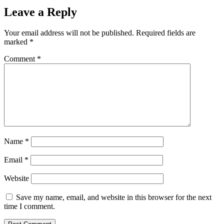
Leave a Reply
Your email address will not be published.
Required fields are
marked
*
Comment
*
Name
*
Email
*
Website
Save my name, email, and website in this browser for the next
time I comment.