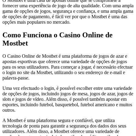
O Mostbet é uma casa de apostas online que se compromete a
fornecer uma experiência de jogo de alta qualidade. Com uma ampla
gama de opções de jogos, segurança e confiança, e uma ampla gama
de opções de pagamento, é fácil ver por que o Mostbet é uma das
opções mais populares no mercado.
Como Funciona o Casino Online de
Mostbet
O Casino Online de Mostbet é uma plataforma de jogos de azar e
apostas esportivas que oferece uma variedade de opções de jogos
para os seus utilizadores. Para começar a jogar, é necessário efectuar
o login no site da Mostbet, utilizando o seu endereço de e-mail e
palavra-passe.
Uma vez efectuado o login, é possível escolher entre uma variedade
de opções de jogos, incluindo jogos de mesa, jogos de azar, jogos de
slots e jogos de vídeo. Além disso, é possível também apostar em
esportes, incluindo futebol, basquetebol, futebol americano e muitos
outros.
A Mostbet é uma plataforma segura e confiável, que utiliza
tecnologia de ponta para garantir a segurança dos dados dos seus
utilizadores. Além disso, a Mostbet oferece uma variedade de