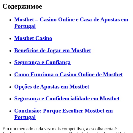
Содержимое
Mostbet – Casino Online e Casa de Apostas em
Portugal
Mostbet Casino
Benefícios de Jogar em Mostbet
Segurança e Confiança
Como Funciona o Casino Online de Mostbet
Opções de Apostas em Mostbet
Segurança e Confidencialidade em Mostbet
Conclusão: Porque Escolher Mostbet em
Portugal
Em um mercado cada vez mais competitivo, a escolha certa é