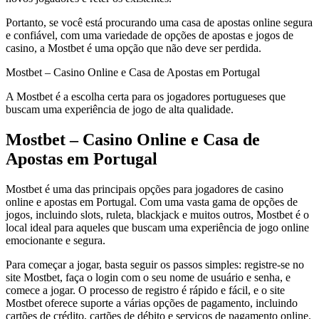
Portanto, se você está procurando uma casa de apostas online segura
e confiável, com uma variedade de opções de apostas e jogos de
casino, a Mostbet é uma opção que não deve ser perdida.
Mostbet – Casino Online e Casa de Apostas em Portugal
A Mostbet é a escolha certa para os jogadores portugueses que
buscam uma experiência de jogo de alta qualidade.
Mostbet – Casino Online e Casa de
Apostas em Portugal
Mostbet é uma das principais opções para jogadores de casino
online e apostas em Portugal. Com uma vasta gama de opções de
jogos, incluindo slots, ruleta, blackjack e muitos outros, Mostbet é o
local ideal para aqueles que buscam uma experiência de jogo online
emocionante e segura.
Para começar a jogar, basta seguir os passos simples: registre-se no
site Mostbet, faça o login com o seu nome de usuário e senha, e
comece a jogar. O processo de registro é rápido e fácil, e o site
Mostbet oferece suporte a várias opções de pagamento, incluindo
cartões de crédito, cartões de débito e serviços de pagamento online.