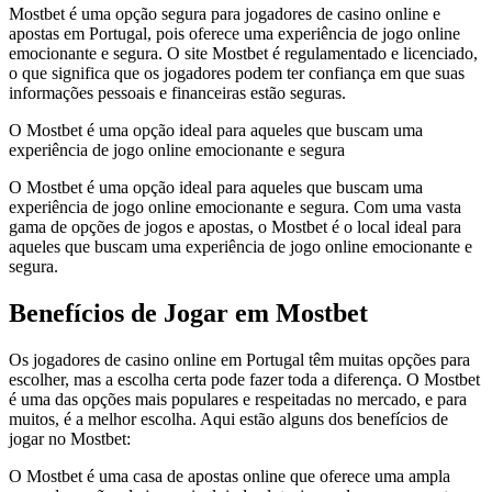
Mostbet é uma opção segura para jogadores de casino online e
apostas em Portugal, pois oferece uma experiência de jogo online
emocionante e segura. O site Mostbet é regulamentado e licenciado,
o que significa que os jogadores podem ter confiança em que suas
informações pessoais e financeiras estão seguras.
O Mostbet é uma opção ideal para aqueles que buscam uma
experiência de jogo online emocionante e segura
O Mostbet é uma opção ideal para aqueles que buscam uma
experiência de jogo online emocionante e segura. Com uma vasta
gama de opções de jogos e apostas, o Mostbet é o local ideal para
aqueles que buscam uma experiência de jogo online emocionante e
segura.
Benefícios de Jogar em Mostbet
Os jogadores de casino online em Portugal têm muitas opções para
escolher, mas a escolha certa pode fazer toda a diferença. O Mostbet
é uma das opções mais populares e respeitadas no mercado, e para
muitos, é a melhor escolha. Aqui estão alguns dos benefícios de
jogar no Mostbet:
O Mostbet é uma casa de apostas online que oferece uma ampla