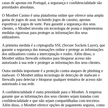
casas de apostas em Portugal, a segurança e confidencialidade são
prioridades absolutas.
O Mostbet Casino é uma plataforma online que oferece uma ampla
gama de jogos de azar, incluindo jogos de cassino, apostas
esportivas e jogos de sorte. Para garantir a segurança dos seus
clientes, o Mostbet investiu em tecnologia de ponta e implementou
medidas rigorosas para proteger as informações dos seus
utilizadores.
A primeira medida é a criptografia SSL (Secure Sockets Layer), que
garante a segurança das transações online e protege as informações
dos utilizadores contra a interceptação e roubo. Além disso, o
Mostbet utiliza firewalls robustos para bloquear acesso não
autorizado à sua rede e proteger as informações dos seus clientes.
Outra medida importante é a proteção contra ataques de phishing e
malware. O Mostbet utiliza tecnologia de detecção de malware e
firewalls para detectar e bloquear qualquer tentativa de acesso não
autorizado à sua rede.
A confidencialidade é outra prioridade para o Mostbet. A empresa
garante que as informações dos seus clientes sejam tratadas com
confidencialidade e que não sejam compartilhadas com terceiros.
Além disso, o Mostbet oferece opções de pagamento seguras, como