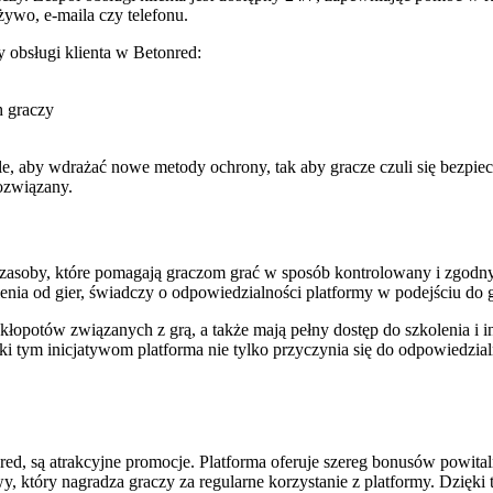
żywo, e-maila czy telefonu.
 obsługi klienta w Betonred:
h graczy
gle, aby wdrażać nowe metody ochrony, tak aby gracze czuli się bezpi
ozwiązany.
 i zasoby, które pomagają graczom grać w sposób kontrolowany i zgod
ienia od gier, świadczy o odpowiedzialności platformy w podejściu do 
opotów związanych z grą, a także mają pełny dostęp do szkolenia i inf
ęki tym inicjatywom platforma nie tylko przyczynia się do odpowiedzia
d, są atrakcyjne promocje. Platforma oferuje szereg bonusów powitaln
y, który nagradza graczy za regularne korzystanie z platformy. Dzię