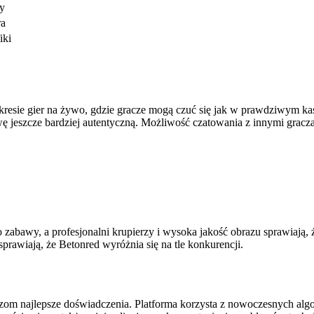
ły
ra
iki
resie gier na żywo, gdzie gracze mogą czuć się jak w prawdziwym kas
ę jeszcze bardziej autentyczną. Możliwość czatowania z innymi gracza
abawy, a profesjonalni krupierzy i wysoka jakość obrazu sprawiają, 
rawiają, że Betonred wyróżnia się na tle konkurencji.
zom najlepsze doświadczenia. Platforma korzysta z nowoczesnych al