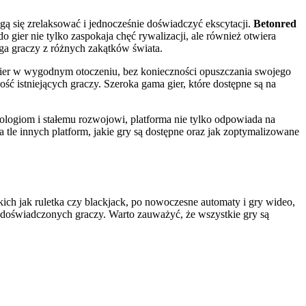
ogą się zrelaksować i jednocześnie doświadczyć ekscytacji.
Betonred
 gier nie tylko zaspokaja chęć rywalizacji, ale również otwiera
ga graczy z różnych zakątków świata.
z gier w wygodnym otoczeniu, bez konieczności opuszczania swojego
 istniejących graczy. Szeroka gama gier, które dostępne są na
logiom i stałemu rozwojowi, platforma nie tylko odpowiada na
a tle innych platform, jakie gry są dostępne oraz jak zoptymalizowane
kich jak ruletka czy blackjack, po nowoczesne automaty i gry wideo,
i doświadczonych graczy. Warto zauważyć, że wszystkie gry są