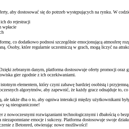
oferty, aby dostosować się do potrzeb występujących na rynku. W cod
h do rejestracji
m wpłacie
ch
latformę, co dodatkowo podnosi szczególnie emocjonującą atmosferę ro
. Osoby, które regularnie uczestniczą w grach, mogą liczyć na atrakcyj
 Dzięki zebranym danym, platforma dostosowuje oferty promocji oraz 
owiska gier zgodnie z ich oczekiwaniami.
 istotnym elementem, który czyni zabawę bardziej osobistą i przyjemn
czesnych algorytmów, aby zapewnić, że każdy gracz odnajduje to, co g
 ale także dba o to, aby ogniwa interakcji między użytkownikami były
awy są nieograniczone!
o gier z nowoczesnymi rozwiązaniami technologicznymi i dbałością o b
 niezapomniane emocje i sukcesy. Platforma dostosowuje swoje działa
czenie z Betonred, otwierając nowe możliwości!