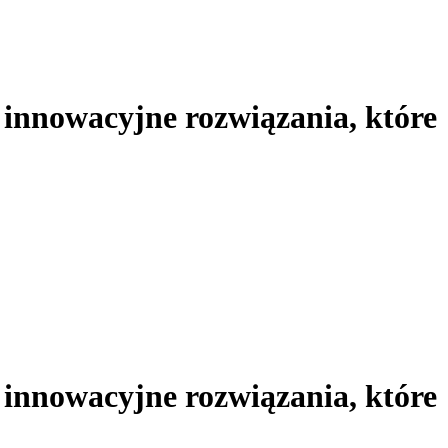
e innowacyjne rozwiązania, które
e innowacyjne rozwiązania, które