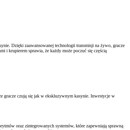
ynie. Dzięki zaawansowanej technologii transmisji na żywo, gracze
mi i krupierem sprawia, że każdy może poczuć się częścią
że gracze czują się jak w ekskluzywnym kasynie. Inwestycje w
gorytmów oraz zintegrowanych systemów, które zapewniają sprawną