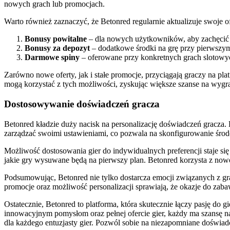
nowych grach lub promocjach.
Warto również zaznaczyć, że Betonred regularnie aktualizuje swoje 
Bonusy powitalne
– dla nowych użytkowników, aby zachęcić ic
Bonusy za depozyt
– dodatkowe środki na grę przy pierwszy
Darmowe spiny
– oferowane przy konkretnych grach slotowy
Zarówno nowe oferty, jak i stałe promocje, przyciągają graczy na p
mogą korzystać z tych możliwości, zyskując większe szanse na wygraną
Dostosowywanie doświadczeń gracza
Betonred kładzie duży nacisk na personalizację doświadczeń gracza.
zarządzać swoimi ustawieniami, co pozwala na skonfigurowanie środ
Możliwość dostosowania gier do indywidualnych preferencji staje się
jakie gry wysuwane będą na pierwszy plan. Betonred korzysta z nowo
Podsumowując, Betonred nie tylko dostarcza emocji związanych z grą,
promocje oraz możliwość personalizacji sprawiają, że okazje do zab
Ostatecznie, Betonred to platforma, która skutecznie łączy pasję d
innowacyjnym pomysłom oraz pełnej ofercie gier, każdy ma szansę na
dla każdego entuzjasty gier. Pozwól sobie na niezapomniane doświad