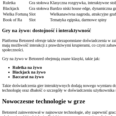
Ruletka
Gra stołowa
Klasyczna rozgrywka, interaktywne sto
Blackjack
Gra stołowa
Bardzo niski house edge, dynamiczna g
Wielka Fortuną
Slot
Wielkanawivna nagroda, atrakcyjne graf
Book of Ra
Slot
Tematyka egipska, darmowe spiny
Gry na żywo: dostojność i interaktywność
Platforma Betonred oferuje także niezapomniane doświadczenia w zak
mają możliwość interakcji z prawdziwymi krupierami, co czyni zabaw
społeczności.
Gry na żywo w Betonred obejmują znane klasyki, takie jak:
Ruletka na żywo
Blackjack na żywo
Baccarat na żywo
Takie doświadczenia gier interaktywnych dodają nowego wymiaru do z
technologię oraz dbałość o szczegóły w doświadczeniu użytkownika sp
Nowoczesne technologie w grze
Betonred zainwestował w najnowsze technologie, aby zapewnić grac