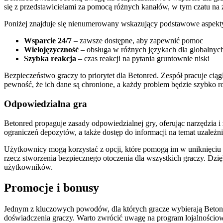
się z przedstawicielami za pomocą różnych kanałów, w tym czatu na 
Poniżej znajduje się nienumerowany wskazujący podstawowe aspekty
Wsparcie 24/7
– zawsze dostępne, aby zapewnić pomoc
Wielojęzyczność
– obsługa w różnych językach dla globalnyc
Szybka reakcja
– czas reakcji na pytania gruntownie niski
Bezpieczeństwo graczy to priorytet dla Betonred. Zespół pracuje cią
pewność, że ich dane są chronione, a każdy problem będzie szybko r
Odpowiedzialna gra
Betonred propaguje zasady odpowiedzialnej gry, oferując narzędzia
ograniczeń depozytów, a także dostęp do informacji na temat uzależn
Użytkownicy mogą korzystać z opcji, które pomogą im w uniknięciu kł
rzecz stworzenia bezpiecznego otoczenia dla wszystkich graczy. Dzi
użytkowników.
Promocje i bonusy
Jednym z kluczowych powodów, dla których gracze wybierają Betonre
doświadczenia graczy. Warto zwrócić uwagę na program lojalnościow