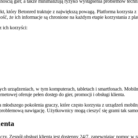
ynnością gier, a także minimalizują ryzyko wystąpienia problemów tech
t, który Betonred traktuje z największą powagą. Platforma korzysta 
ć, że ich informacje są chronione na każdym etapie korzystania z pla
 ich korzyści:
 urządzeniach, w tym komputerach, tabletach i smartfonach. Mobilnoś
netowej oferuje pełen dostęp do gier, promocji i obsługi klienta.
 młodszego pokolenia graczy, które często korzysta z urządzeń mobiln
problemową nawigację. Użytkownicy mogą cieszyć się grami tak samo 
ienta
czy. Zespół obsługi klienta jest dostępny 24/7, zapewniając pomoc w